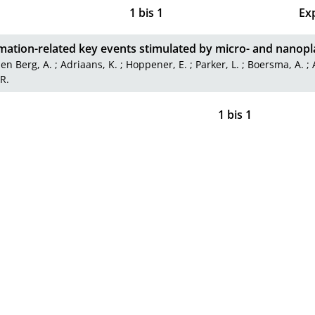
1
bis
1
Ex
mation-related key events stimulated by micro- and nanopl
en Berg, A.
;
Adriaans, K.
;
Hoppener, E.
;
Parker, L.
;
Boersma, A.
;
 R.
1
bis
1