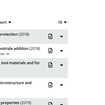
port
10
CSV
10
protection
(2018)
RIS
20
XML
50
nitride addition
(2018)
er, H.
100
 tool materials and for
microstructure and
 properties
(2019)