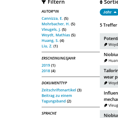
Filtern
Sorti
AUTOR*IN
Jahr
Cannizza, E.
(5)
Mohrbacher, H.
(5)
5
Treffer
Vleugels, J.
(5)
Woydt, Mathias
(5)
Potenti
Huang, S.
(4)
Woyd
Liu, Z.
(1)
Niobiu
ERSCHEINUNGSJAHR
Huang
2019
(1)
Tailori
2018
(4)
wear p
Woyd
DOKUMENTTYP
Zeitschriftenartikel
(3)
Influen
Beitrag zu einem
mechan
Tagungsband
(2)
Vleug
SPRACHE
Niobiu