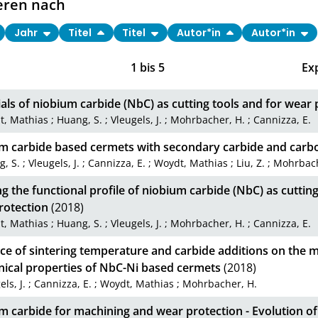
eren nach
Jahr
Titel
Titel
Autor*in
Autor*in
1
bis
5
Ex
als of niobium carbide (NbC) as cutting tools and for wear 
t, Mathias
;
Huang, S.
;
Vleugels, J.
;
Mohrbacher, H.
;
Cannizza, E.
m carbide based cermets with secondary carbide and carbo
, S.
;
Vleugels, J.
;
Cannizza, E.
;
Woydt, Mathias
;
Liu, Z.
;
Mohrbach
ng the functional profile of niobium carbide (NbC) as cutting
rotection
(2018)
t, Mathias
;
Huang, S.
;
Vleugels, J.
;
Mohrbacher, H.
;
Cannizza, E.
ce of sintering temperature and carbide additions on the 
ical properties of NbC-Ni based cermets
(2018)
els, J.
;
Cannizza, E.
;
Woydt, Mathias
;
Mohrbacher, H.
m carbide for machining and wear protection - Evolution of