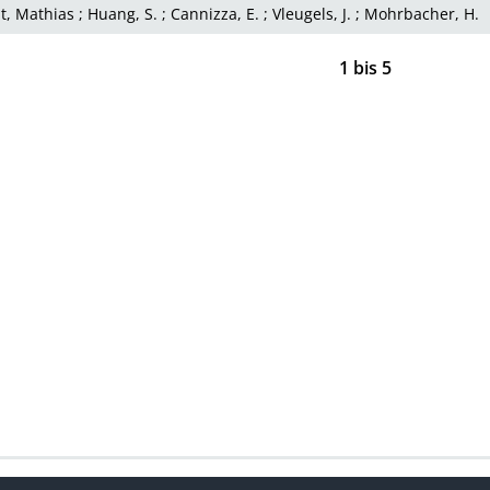
t, Mathias
;
Huang, S.
;
Cannizza, E.
;
Vleugels, J.
;
Mohrbacher, H.
1
bis
5