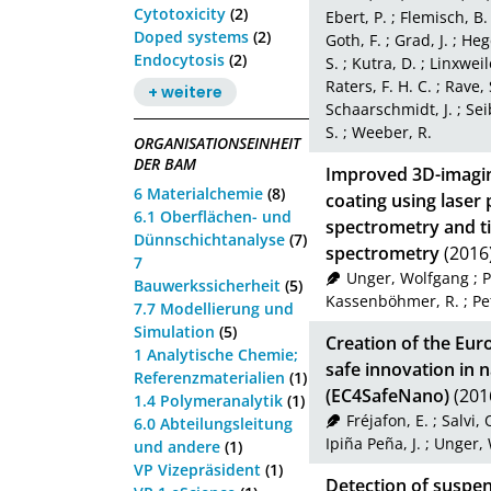
Cytotoxicity
(2)
Ebert, P.
;
Flemisch, B.
Doped systems
(2)
Goth, F.
;
Grad, J.
;
Heg
Endocytosis
(2)
S.
;
Kutra, D.
;
Linxweile
Raters, F. H. C.
;
Rave, 
+ weitere
Schaarschmidt, J.
;
Sei
S.
;
Weeber, R.
ORGANISATIONSEINHEIT
DER BAM
Improved 3D-imaging
6 Materialchemie
(8)
coating using laser
6.1 Oberflächen- und
spectrometry and ti
Dünnschichtanalyse
(7)
spectrometry
(2016
7
Unger, Wolfgang
;
P
Bauwerkssicherheit
(5)
Kassenböhmer, R.
;
Pe
7.7 Modellierung und
Simulation
(5)
Creation of the Eu
1 Analytische Chemie;
safe innovation in
Referenzmaterialien
(1)
(EC4SafeNano)
(201
1.4 Polymeranalytik
(1)
Fréjafon, E.
;
Salvi, 
6.0 Abteilungsleitung
Ipiña Peña, J.
;
Unger,
und andere
(1)
VP Vizepräsident
(1)
Detection of suspe