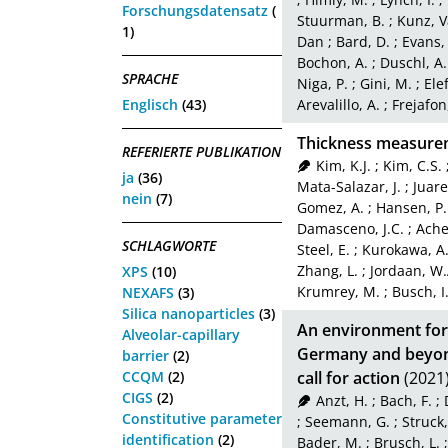
Forschungsdatensatz
(
Stuurman, B.
;
Kunz, V
1)
Dan
;
Bard, D.
;
Evans,
Bochon, A.
;
Duschl, A.
SPRACHE
Niga, P.
;
Gini, M.
;
Ele
Englisch
(43)
Arevalillo, A.
;
Frejafon
Thickness measure
REFERIERTE PUBLIKATION
Kim, K.J.
;
Kim, C.S.
ja
(36)
Mata-Salazar, J.
;
Juare
nein
(7)
Gomez, A.
;
Hansen, P.
Damasceno, J.C.
;
Ache
SCHLAGWORTE
Steel, E.
;
Kurokawa, A
Zhang, L.
;
Jordaan, W.
XPS
(10)
Krumrey, M.
;
Busch, I
NEXAFS
(3)
Silica nanoparticles
(3)
An environment for 
Alveolar-capillary
Germany and beyond
barrier
(2)
CCQM
(2)
call for action
(2021
CIGS
(2)
Anzt, H.
;
Bach, F.
;
Constitutive parameter
;
Seemann, G.
;
Struck,
identification
(2)
Bader, M.
;
Brusch, L.