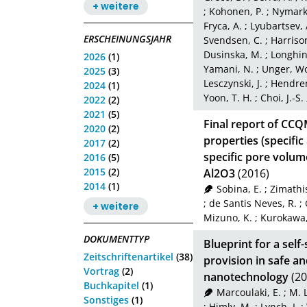
+ weitere
;
Kohonen, P.
;
Nymark,
Fryca, A.
;
Lyubartsev, 
ERSCHEINUNGSJAHR
Svendsen, C.
;
Harrison
Dusinska, M.
;
Longhin
2026
(1)
Yamani, N.
;
Unger, W
2025
(3)
Lesczynski, J.
;
Hendren
2024
(1)
Yoon, T. H.
;
Choi, J.-S.
2022
(2)
2021
(5)
Final report of CC
2020
(2)
properties (specific
2017
(2)
specific pore volu
2016
(5)
2015
(2)
Al2O3
(2016)
2014
(1)
Sobina, E.
;
Zimathis
;
de Santis Neves, R.
;
+ weitere
Mizuno, K.
;
Kurokawa,
DOKUMENTTYP
Blueprint for a sel
Zeitschriftenartikel
(38)
provision in safe a
Vortrag
(2)
nanotechnology
(20
Buchkapitel
(1)
Marcoulaki, E.
;
M. L
Sonstiges
(1)
;
Himly, M.
;
Lynch, I.
;