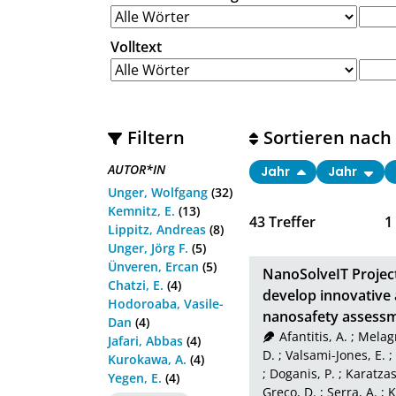
Volltext
Filtern
Sortieren nach
AUTOR*IN
Jahr
Jahr
Unger, Wolfgang
(32)
Kemnitz, E.
(13)
43
Treffer
1
Lippitz, Andreas
(8)
Unger, Jörg F.
(5)
Ünveren, Ercan
(5)
NanoSolveIT Project
Chatzi, E.
(4)
develop innovative a
Hodoroaba, Vasile-
nanosafety assess
Dan
(4)
Afantitis, A.
;
Melagr
Jafari, Abbas
(4)
D.
;
Valsami-Jones, E.
;
Kurokawa, A.
(4)
;
Doganis, P.
;
Karatzas
Yegen, E.
(4)
Greco, D.
;
Serra, A.
;
K