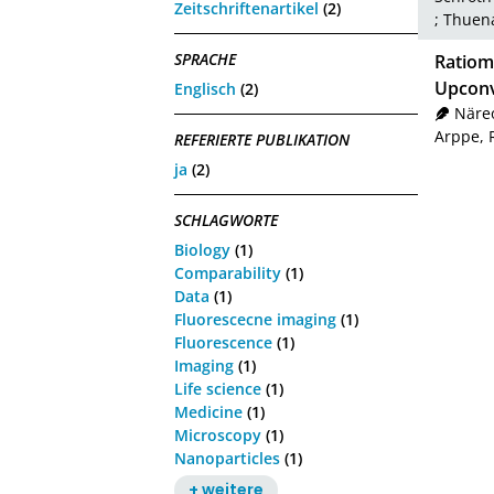
Zeitschriftenartikel
(2)
;
Thuena
SPRACHE
Ratiom
Upconv
Englisch
(2)
Näreo
Arppe, R
REFERIERTE PUBLIKATION
ja
(2)
SCHLAGWORTE
Biology
(1)
Comparability
(1)
Data
(1)
Fluorescecne imaging
(1)
Fluorescence
(1)
Imaging
(1)
Life science
(1)
Medicine
(1)
Microscopy
(1)
Nanoparticles
(1)
+ weitere