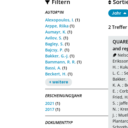
Filtern
Sorti
AUTOR*IN
Jahr
Alexopoulos, I.
(1)
Arppe, Riika
(1)
2
Treffer
Aumayr, K.
(1)
Avilov, S.
(1)
QUAREP-
Bagley, S.
(1)
and rep
Bajcsy, P.
(1)
Nelso
Bakker, G.-J.
(1)
Eriksson,
Bammann, R. R.
(1)
H.
;
Kuka
Bassi, A.
(1)
L. C.
;
Se
Beckert, H.
(1)
Bakker, 
+ weitere
K. A.
;
B
E.
;
Corb
ERSCHEINUNGSJAHR
Fried, H
S.
;
Jaffe
2021
(1)
N.
;
Kren
2017
(1)
J.
;
Muell
Plantard
DOKUMENTTYP
Schroth-