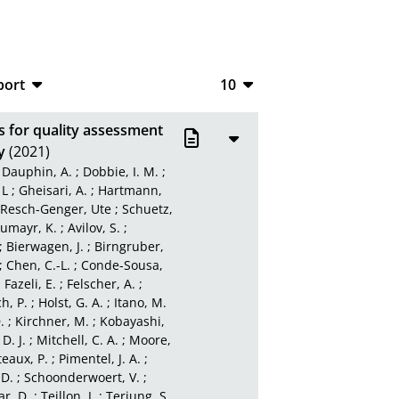
port
10
CSV
10
s for quality assessment
RIS
20
y
(2021)
;
Dauphin, A.
;
Dobbie, I. M.
;
XML
50
 L
;
Gheisari, A.
;
Hartmann,
Resch-Genger, Ute
;
Schuetz,
100
umayr, K.
;
Avilov, S.
;
;
Bierwagen, J.
;
Birngruber,
;
Chen, C.-L.
;
Conde-Sousa,
;
Fazeli, E.
;
Felscher, A.
;
h, P.
;
Holst, G. A.
;
Itano, M.
.
;
Kirchner, M.
;
Kobayashi,
D. J.
;
Mitchell, C. A.
;
Moore,
teaux, P.
;
Pimentel, J. A.
;
D.
;
Schoonderwoert, V.
;
r, D.
;
Teillon, J.
;
Terjung, S.