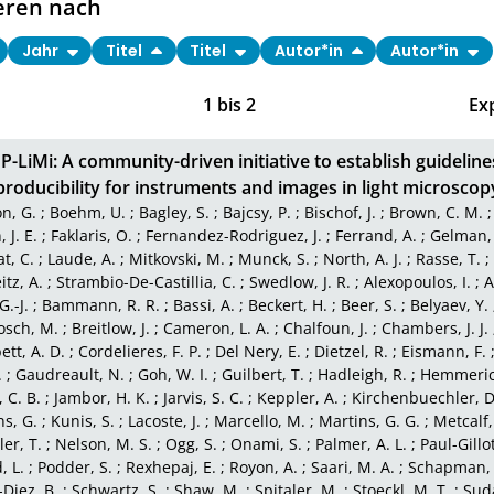
eren nach
Jahr
Titel
Titel
Autor*in
Autor*in
1
bis
2
Ex
LiMi: A community-driven initiative to establish guideline
roducibility for instruments and images in light microscop
n, G.
;
Boehm, U.
;
Bagley, S.
;
Bajcsy, P.
;
Bischof, J.
;
Brown, C. M.
 J. E.
;
Faklaris, O.
;
Fernandez-Rodriguez, J.
;
Ferrand, A.
;
Gelman,
t, C.
;
Laude, A.
;
Mitkovski, M.
;
Munck, S.
;
North, A. J.
;
Rasse, T.
;
itz, A.
;
Strambio-De-Castillia, C.
;
Swedlow, J. R.
;
Alexopoulos, I.
;
A
G.-J.
;
Bammann, R. R.
;
Bassi, A.
;
Beckert, H.
;
Beer, S.
;
Belyaev, Y.
osch, M.
;
Breitlow, J.
;
Cameron, L. A.
;
Chalfoun, J.
;
Chambers, J. J.
ett, A. D.
;
Cordelieres, F. P.
;
Del Nery, E.
;
Dietzel, R.
;
Eismann, F.
.
;
Gaudreault, N.
;
Goh, W. I.
;
Guilbert, T.
;
Hadleigh, R.
;
Hemmeric
, C. B.
;
Jambor, H. K.
;
Jarvis, S. C.
;
Keppler, A.
;
Kirchenbuechler, D
s, G.
;
Kunis, S.
;
Lacoste, J.
;
Marcello, M.
;
Martins, G. G.
;
Metcalf, 
er, T.
;
Nelson, M. S.
;
Ogg, S.
;
Onami, S.
;
Palmer, A. L.
;
Paul-Gillo
, L.
;
Podder, S.
;
Rexhepaj, E.
;
Royon, A.
;
Saari, M. A.
;
Schapman, 
Diez, B.
;
Schwartz, S.
;
Shaw, M.
;
Spitaler, M.
;
Stoeckl, M. T.
;
Suda