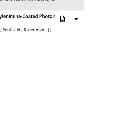
thylenimine-Coated Photon
;
Perälä, N
;
Rosenholm, J
;