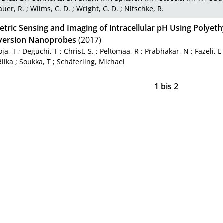
uer, R.
;
Wilms, C. D.
;
Wright, G. D.
;
Nitschke, R.
etric Sensing and Imaging of Intracellular pH Using Polye
ersion Nanoprobes
(2017)
ja, T
;
Deguchi, T
;
Christ, S.
;
Peltomaa, R
;
Prabhakar, N
;
Fazeli, E
iika
;
Soukka, T
;
Schäferling, Michael
1
bis
2