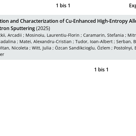
1
bis
1
Ex
tion and Characterization of Cu-Enhanced High-Entropy All
ron Sputtering
(2025)
kii, Arcadii
;
Mosinoiu, Laurentiu-Florin
;
Caramarin, Stefania
;
Mitr
adalina
;
Matei, Alexandru-Cristian
;
Tudor, Ioan-Albert
;
Serban, B
Vitan, Nicoleta
;
Witt, Julia
;
Özcan Sandikcioglu, Özlem
;
Postolnyi,
er
1
bis
1