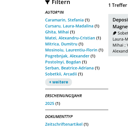
Filtern
1
Treffer
AUTOR*IN
Deposi
Caramarin, Stefania
(1)
Cursaru, Laura-Madalina
(1)
Magnet
Ghita, Mihai
(1)
Sobet
Matei, Alexandru-Cristian
(1)
Laura-M
Mitrica, Dumitru
(1)
Mihai
;
Mosinoiu, Laurentiu-Florin
(1)
Alexand
Pogrebnjak, Alexander
(1)
Postolnyi, Bogdan
(1)
Serban, Beatrice-Adriana
(1)
Sobetkii, Arcadii
(1)
+ weitere
ERSCHEINUNGSJAHR
2025
(1)
DOKUMENTTYP
Zeitschriftenartikel
(1)