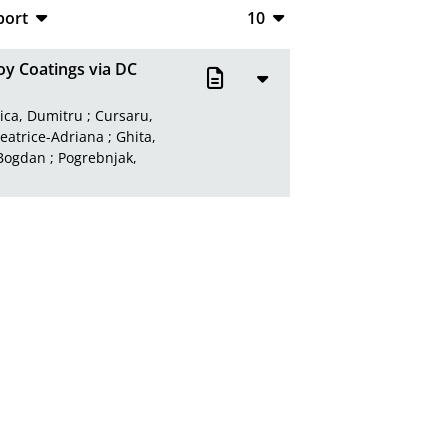
port
10
CSV
10
oy Coatings via DC
RIS
20
ica, Dumitru
;
Cursaru,
XML
50
eatrice-Adriana
;
Ghita,
 Bogdan
;
Pogrebnjak,
100