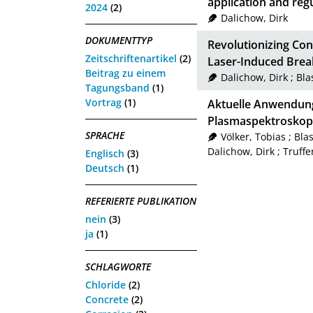
application and reg
2024
(2)
Dalichow, Dirk
DOKUMENTTYP
Revolutionizing Co
Zeitschriftenartikel
(2)
Laser-Induced Bre
Beitrag zu einem
Dalichow, Dirk
;
Blas
Tagungsband
(1)
Vortrag
(1)
Aktuelle Anwendung
Plasmaspektroskopi
SPRACHE
Völker, Tobias
;
Blas
Dalichow, Dirk
;
Truffe
Englisch
(3)
Deutsch
(1)
REFERIERTE PUBLIKATION
nein
(3)
ja
(1)
SCHLAGWORTE
Chloride
(2)
Concrete
(2)