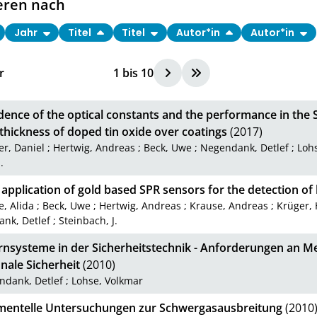
eren nach
Jahr
Titel
Titel
Autor*in
Autor*in
r
1
bis
10
ence of the optical constants and the performance in th
thickness of doped tin oxide over coatings
(2017)
er, Daniel
;
Hertwig, Andreas
;
Beck, Uwe
;
Negendank, Detlef
;
Loh
.
application of gold based SPR sensors for the detection o
, Alida
;
Beck, Uwe
;
Hertwig, Andreas
;
Krause, Andreas
;
Krüger,
nk, Detlef
;
Steinbach, J.
nsysteme in der Sicherheitstechnik - Anforderungen an M
nale Sicherheit
(2010)
ndank, Detlef
;
Lohse, Volkmar
mentelle Untersuchungen zur Schwergasausbreitung
(2010