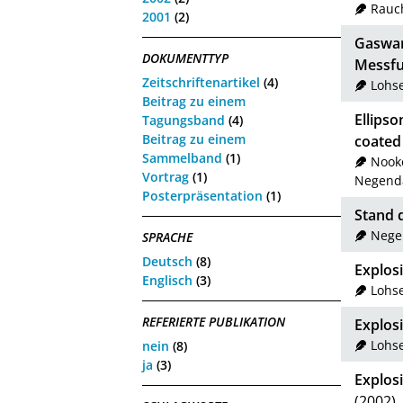
Rauch
2001
(2)
Gaswar
DOKUMENTTYP
Messfu
Zeitschriftenartikel
(4)
Lohs
Beitrag zu einem
Ellipso
Tagungsband
(4)
Beitrag zu einem
coated 
Sammelband
(1)
Nooke
Vortrag
(1)
Negenda
Posterpräsentation
(1)
Stand 
Nege
SPRACHE
Deutsch
(8)
Explos
Englisch
(3)
Lohs
REFERIERTE PUBLIKATION
Explos
Lohs
nein
(8)
ja
(3)
Explosi
(2002)