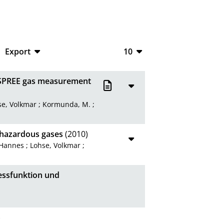
Export
10
CSV
10
e SPREE gas measurement
RIS
20
se, Volkmar
;
Kormunda, M.
;
XML
50
100
f hazardous gases
(2010)
 Hannes
;
Lohse, Volkmar
;
essfunktion und
)