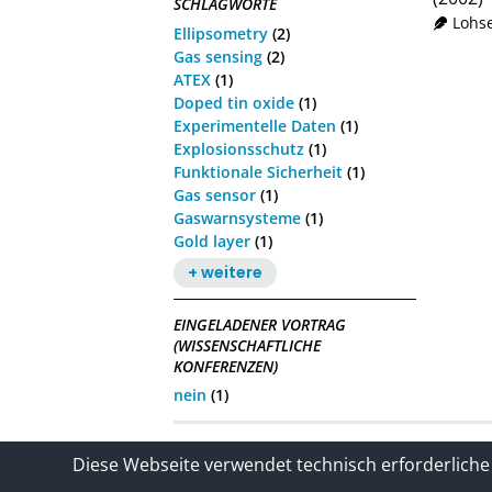
SCHLAGWORTE
Lohs
Ellipsometry
(2)
Gas sensing
(2)
ATEX
(1)
Doped tin oxide
(1)
Experimentelle Daten
(1)
Explosionsschutz
(1)
Funktionale Sicherheit
(1)
Gas sensor
(1)
Gaswarnsysteme
(1)
Gold layer
(1)
+ weitere
EINGELADENER VORTRAG
(WISSENSCHAFTLICHE
KONFERENZEN)
nein
(1)
Kontakt
Impressum / Datenschutze
Diese Webseite verwendet technisch erforderliche