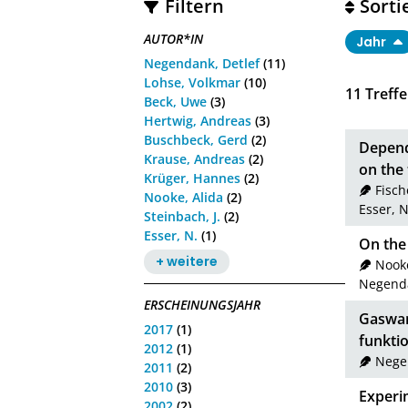
Filtern
Sorti
AUTOR*IN
Jahr
Negendank, Detlef
(11)
Lohse, Volkmar
(10)
11
Treffe
Beck, Uwe
(3)
Hertwig, Andreas
(3)
Buschbeck, Gerd
(2)
Depend
Krause, Andreas
(2)
on the 
Krüger, Hannes
(2)
Fisch
Nooke, Alida
(2)
Esser, N
Steinbach, J.
(2)
Esser, N.
(1)
On the 
+ weitere
Nooke
Negenda
ERSCHEINUNGSJAHR
Gaswar
2017
(1)
funktio
2012
(1)
Nege
2011
(2)
2010
(3)
Experi
2002
(2)