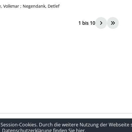
e, Volkmar
;
Negendank, Detlef
1
bis
10
rklärung
Sitelinks
 Session-Cookies. Durch die weitere Nutzung der Webseite
Datenschutzerklärung finden Sie hier.