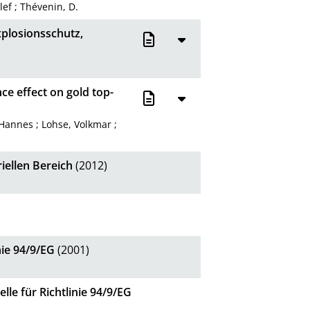
lef
;
Thévenin, D.
plosionsschutz,
ce effect on gold top-
 Hannes
;
Lohse, Volkmar
;
iellen Bereich
(2012)
nie 94/9/EG
(2001)
lle für Richtlinie 94/9/EG