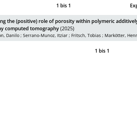
1
bis
1
Ex
ng the (positive) role of porosity within polymeric additive
ray computed tomography
(2025)
n, Danilo
;
Serrano-Munoz, Itziar
;
Fritsch, Tobias
;
Markötter, Hen
1
bis
1