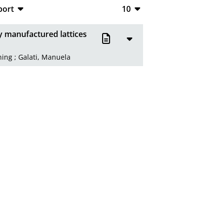
port
10
CSV
10
ly manufactured lattices
RIS
20
ning
;
Galati, Manuela
XML
50
100