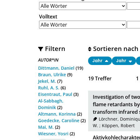
Volltext
Filtern
Sortieren nach
AUTOR*IN
Jahr
Jahr
Dittmann, Daniel
(19)
Braun, Ulrike
(9)
19
Treffer
1
Jekel, M.
(7)
Ruhl, A. S.
(6)
Eisentraut, Paul
(3)
Investigation of tw
Al-Sabbagh,
flame retardants b
Dominik
(2)
transform infrared
Altmann, Korinna
(2)
Lörchner, Dominiq
Goedecke, Caroline
(2)
W.
;
Köppen, Robert
Mai, M.
(2)
Wiesner, Yosri
(2)
Aktivkohlecharakter