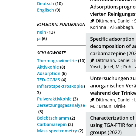
Deutsch
(10)
Adsorptionsprognos
Englisch
(9)
vierten Reinigungss
Dittmann, Daniel
;
S
REFERIERTE PUBLIKATION
Korinna
;
Al-Sabbagh,
nein
(13)
ja
(6)
Specific adsorption
decomposition of a
SCHLAGWORTE
carbamazepine
(202
Dittmann, Daniel
;
Thermogravimetrie
(10)
Yosri
;
Jekel, M
;
Ruhl, 
Aktivkohle
(8)
Adsorption
(6)
Untersuchungen zu 
TED-GC/MS
(4)
anorganischen Verä
Infrarotspektroskopie
(
3)
während der Trink
Pulveraktivkohle
(3)
Dittmann, Daniel
;
Zersetzungsgasanalyse
M.
;
Braun, Ulrike
(3)
Characterization of
Belebtschlamm
(2)
Carbamazepin
(2)
using TGA‑FTIR for 
Mass spectrometry
(2)
groups
(2022)