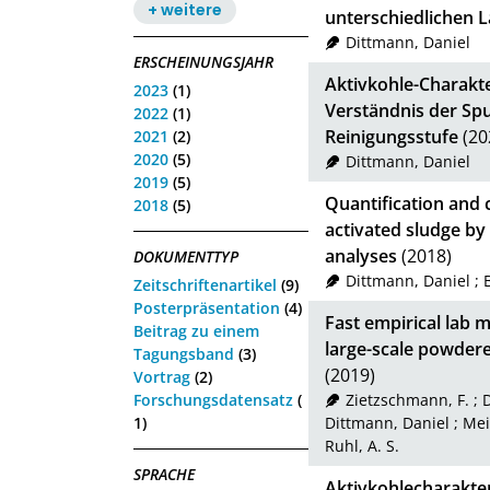
+ weitere
unterschiedlichen L
Dittmann, Daniel
ERSCHEINUNGSJAHR
Aktivkohle-Charakte
2023
(1)
Verständnis der Spu
2022
(1)
Reinigungsstufe
(20
2021
(2)
2020
(5)
Dittmann, Daniel
2019
(5)
Quantification and 
2018
(5)
activated sludge b
analyses
(2018)
DOKUMENTTYP
Dittmann, Daniel
;
Zeitschriftenartikel
(9)
Posterpräsentation
(4)
Fast empirical lab 
Beitrag zu einem
large-scale powdere
Tagungsband
(3)
(2019)
Vortrag
(2)
Forschungsdatensatz
(
Zietzschmann, F.
;
D
1)
Dittmann, Daniel
;
Mei
Ruhl, A. S.
SPRACHE
Aktivkohlecharakter