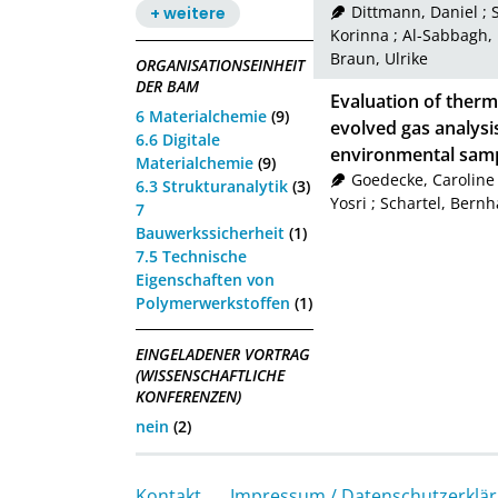
Dittmann, Daniel
;
+ weitere
Korinna
;
Al-Sabbagh,
Braun, Ulrike
ORGANISATIONSEINHEIT
DER BAM
Evaluation of ther
6 Materialchemie
(9)
evolved gas analysis
6.6 Digitale
environmental sam
Materialchemie
(9)
Goedecke, Caroline
6.3 Strukturanalytik
(3)
Yosri
;
Schartel, Bernh
7
Bauwerkssicherheit
(1)
7.5 Technische
Eigenschaften von
Polymerwerkstoffen
(1)
EINGELADENER VORTRAG
(WISSENSCHAFTLICHE
KONFERENZEN)
nein
(2)
Kontakt
Impressum / Datenschutzerklä