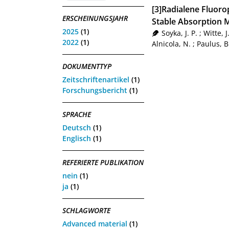
[3]Radialene Fluor
ERSCHEINUNGSJAHR
Stable Absorption
2025
(1)
Soyka, J. P.
;
Witte, J.
2022
(1)
Alnicola, N.
;
Paulus, B
DOKUMENTTYP
Zeitschriftenartikel
(1)
Forschungsbericht
(1)
SPRACHE
Deutsch
(1)
Englisch
(1)
REFERIERTE PUBLIKATION
nein
(1)
ja
(1)
SCHLAGWORTE
Advanced material
(1)