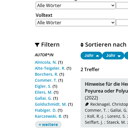
Volltext
Filtern
Sortieren nach
AUTOR*IN
Jahr
Jahr
Alnicola, N.
(1)
Alte-Teigeler, R.
(1)
2
Treffer
Borchers, R.
(1)
Commer, T.
(1)
Hinweise für die H
Eigler, S.
(1)
Poyurea oder Polyu
Eilers, M.
(1)
(2022)
Gallai, G.
(1)
Goldschmidt, M.
(1)
Recknagel, Christo
Habiger, D.
(1)
Commer, T.
;
Gallai, G.
Karczewski, B.
(1)
;
Koll, R.-J.
;
Lorenz, S.
Seiffart, J.
;
Staeck, M.
+ weitere