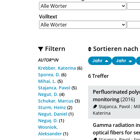
Volltext
Filtern
Sortieren nach
AUTOR*IN
Jahr
Jahr
Krebber, Katerina
(6)
Sporea, D.
(6)
6
Treffer
Mihai, L.
(5)
Stajanca, Pavol
(5)
Perfluorinated poly
Negut, D.
(4)
monitoring
(2016)
Schukar, Marcus
(3)
Stajanca, Pavol
;
Mih
Sturm, Heinz
(2)
Katerina
Negut, Daniel
(1)
Neguţ, D.
(1)
Gamma radiation in
Wosniok,
optical fibers for s
Aleksander
(1)
Stajanca, Pavol
;
Sp