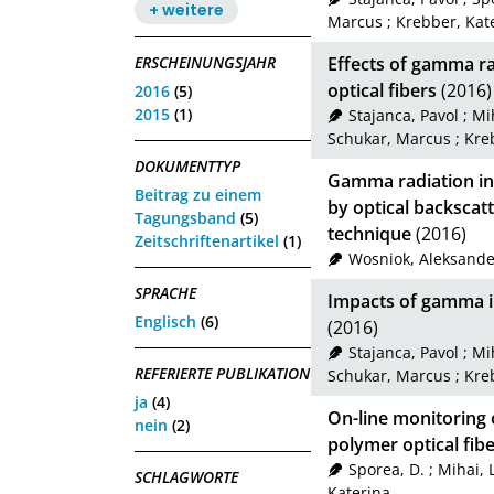
+ weitere
Marcus
;
Krebber, Kat
ERSCHEINUNGSJAHR
Effects of gamma ra
optical fibers
(2016)
2016
(5)
2015
(1)
Stajanca, Pavol
;
Mih
Schukar, Marcus
;
Kre
DOKUMENTTYP
Gamma radiation inf
Beitrag zu einem
by optical backscat
Tagungsband
(5)
technique
(2016)
Zeitschriftenartikel
(1)
Wosniok, Aleksande
SPRACHE
Impacts of gamma irr
Englisch
(6)
(2016)
Stajanca, Pavol
;
Mih
REFERIERTE PUBLIKATION
Schukar, Marcus
;
Kre
ja
(4)
On-line monitoring 
nein
(2)
polymer optical fib
Sporea, D.
;
Mihai, L
SCHLAGWORTE
Katerina