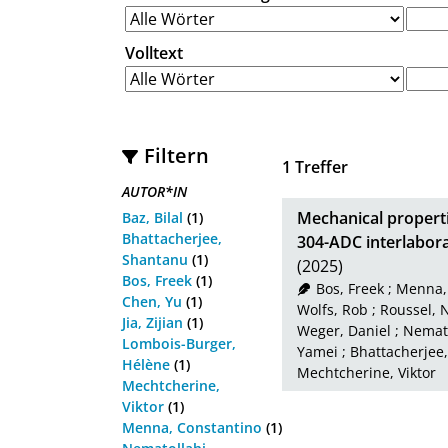
Volltext
Filtern
1
Treffer
AUTOR*IN
Mechanical properti
Baz, Bilal
(1)
Bhattacherjee,
304-ADC interlabor
Shantanu
(1)
(2025)
Bos, Freek
(1)
Bos, Freek
;
Menna,
Chen, Yu
(1)
Wolfs, Rob
;
Roussel, 
Jia, Zijian
(1)
Weger, Daniel
;
Nemato
Lombois-Burger,
Yamei
;
Bhattacherjee
Hélène
(1)
Mechtcherine, Viktor
Mechtcherine,
Viktor
(1)
Menna, Constantino
(1)