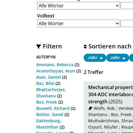
Volltext
Filtern
Sortieren nach
AUTOR*IN
Jahr
Jahr
Ammann, Rebecca
(2)
Arunothayan, Arun
(2)
2
Treffer
Auer, Daniel
(2)
Baz, Bilal
(2)
Mechanical properti
Bhattacherjee,
304-ADC interlabora
Shantanu
(2)
strength
(2025)
Bos, Freek
(2)
Buswell, Richard
(2)
Wolfs, Rob
;
Verstee
Böhler, David
(2)
Shantanu
;
Bos, Freek
Dahlenburg,
Muthukrishnan, Shra
Maximilian
(2)
Ozyurt, Nilufer
;
Roupe