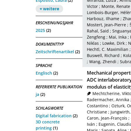
Esposito, Laura
(2)
Miranda, Luiza
;
Amma
Victor
;
Monte, Renate
+ weitere
Lombois‑Burger, Hélè
Harbouz, Ilhame
;
Zha
ERSCHEINUNGSJAHR
Mostert, Jean‑Pierre
;
2025
(2)
Rahal, Said
;
Snguanya
Zengfeng
;
Mai, Inka
;
Niklas
;
Lowke, Dirk
;
N
DOKUMENTTYP
Hechtl, C. Maximilian
Zeitschriftenartikel
(2)
Buswell, Richard
;
Kol
;
Wang, Zhendi
;
Subra
SPRACHE
Mechanical properti
Englisch
(2)
ADC interlaborator
modulus of elasticit
REFERIERTE PUBLIKATION
Mechtcherine, Vikto
ja
(2)
Radermacher, Annika
Costantino
;
Ozturk, O
SCHLAGWORTE
Christiane
;
Jungwirth,
Digital fabrication
(2)
Caron, Jean‑François
;
3D concrete
Iván
;
Eugenin, Claudi
printing
(1)
Maris
;
Sapata, Alise
;