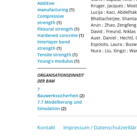
Additive
Kruger, Jacques
;
Most
manufacturing
(1)
Lucija
;
Kaci, Abdelhak
Compressive
Bhattacherjee, Shant
strength
(1)
Arun
;
Zhao, Zengfeng
Flexural strength
(1)
David
;
Freund, Niklas
Hardened concrete
(1)
Auer, Daniel
;
Hechtl, 
Interlayer bond
Esposito, Laura
;
Buswe
strength
(1)
Nura
;
Liu, Xingzi
;
Wan
Tensile strength
(1)
Young's modulus
(1)
ORGANISATIONSEINHEIT
DER BAM
7
Bauwerkssicherheit
(2)
7.7 Modellierung und
Simulation
(2)
Kontakt
Impressum / Datenschutzerklä