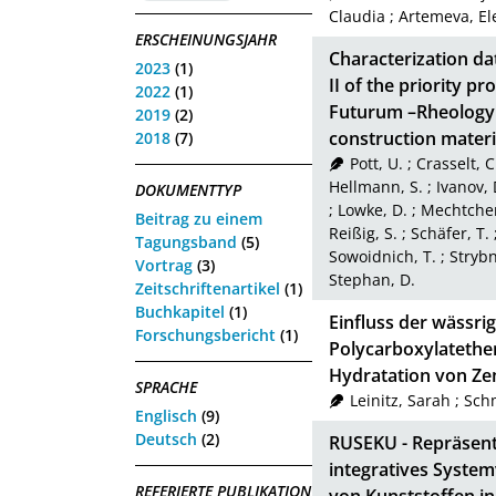
Claudia
;
Artemeva, El
ERSCHEINUNGSJAHR
Characterization da
2023
(1)
II of the priority 
2022
(1)
Futurum –Rheology o
2019
(2)
construction materi
2018
(7)
Pott, U.
;
Crasselt, 
Hellmann, S.
;
Ivanov, 
DOKUMENTTYP
;
Lowke, D.
;
Mechtcher
Beitrag zu einem
Reißig, S.
;
Schäfer, T.
Tagungsband
(5)
Sowoidnich, T.
;
Strybn
Vortrag
(3)
Stephan, D.
Zeitschriftenartikel
(1)
Buchkapitel
(1)
Einfluss der wässr
Forschungsbericht
(1)
Polycarboxylatether
Hydratation von Z
SPRACHE
Leinitz, Sarah
;
Sch
Englisch
(9)
Deutsch
(2)
RUSEKU - Repräsent
integratives System
REFERIERTE PUBLIKATION