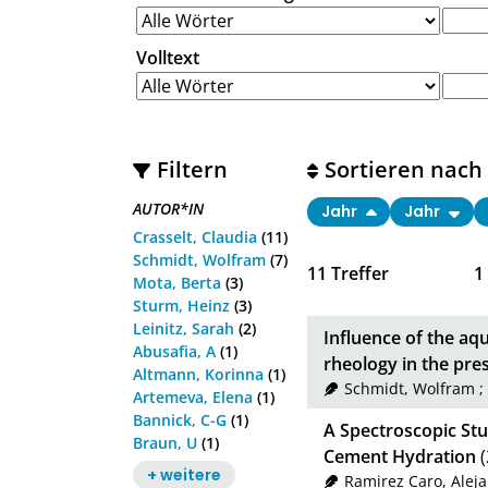
Volltext
Filtern
Sortieren nach
AUTOR*IN
Jahr
Jahr
Crasselt, Claudia
(11)
Schmidt, Wolfram
(7)
11
Treffer
1
Mota, Berta
(3)
Sturm, Heinz
(3)
Leinitz, Sarah
(2)
Influence of the aq
Abusafia, A
(1)
rheology in the pre
Altmann, Korinna
(1)
Schmidt, Wolfram
;
Artemeva, Elena
(1)
Bannick, C-G
(1)
A Spectroscopic Stud
Braun, U
(1)
Cement Hydration
(
+ weitere
Ramirez Caro, Alej