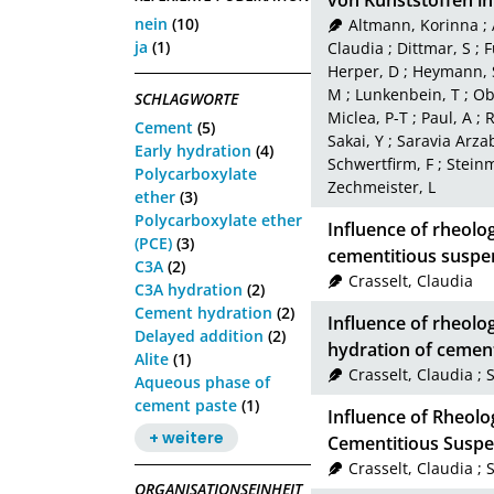
von Kunststoffen in
nein
(10)
Altmann, Korinna
;
ja
(1)
Claudia
;
Dittmar, S
;
F
Herper, D
;
Heymann, 
M
;
Lunkenbein, T
;
Ob
SCHLAGWORTE
Miclea, P-T
;
Paul, A
;
R
Cement
(5)
Sakai, Y
;
Saravia Arza
Early hydration
(4)
Schwertfirm, F
;
Steinm
Polycarboxylate
Zechmeister, L
ether
(3)
Polycarboxylate ether
Influence of rheolo
(PCE)
(3)
cementitious suspe
C3A
(2)
Crasselt, Claudia
C3A hydration
(2)
Cement hydration
(2)
Influence of rheolo
Delayed addition
(2)
hydration of cemen
Alite
(1)
Crasselt, Claudia
;
Aqueous phase of
cement paste
(1)
Influence of Rheol
+ weitere
Cementitious Suspe
Crasselt, Claudia
;
ORGANISATIONSEINHEIT