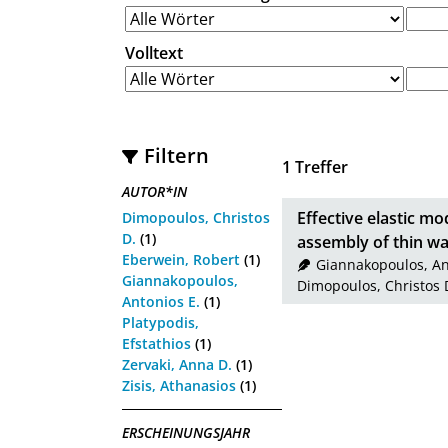
Volltext
Filtern
1
Treffer
AUTOR*IN
Effective elastic m
Dimopoulos, Christos
D.
(1)
assembly of thin wa
Eberwein, Robert
(1)
Giannakopoulos, An
Giannakopoulos,
Dimopoulos, Christos 
Antonios E.
(1)
Platypodis,
Efstathios
(1)
Zervaki, Anna D.
(1)
Zisis, Athanasios
(1)
ERSCHEINUNGSJAHR