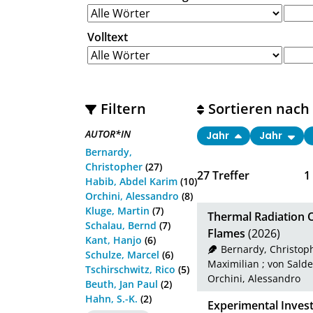
Volltext
Filtern
Sortieren nach
AUTOR*IN
Jahr
Jahr
Bernardy,
Christopher
(27)
27
Treffer
1
Habib, Abdel Karim
(10)
Orchini, Alessandro
(8)
Kluge, Martin
(7)
Thermal Radiation O
Schalau, Bernd
(7)
Flames
(2026)
Kant, Hanjo
(6)
Bernardy, Christop
Schulze, Marcel
(6)
Maximilian
;
von Sald
Tschirschwitz, Rico
(5)
Orchini, Alessandro
Beuth, Jan Paul
(2)
Hahn, S.-K.
(2)
Experimental Invest