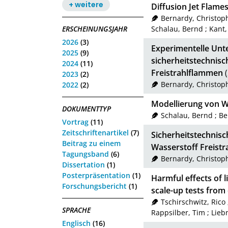
+ weitere
Diffusion Jet Flame
Bernardy, Christop
ERSCHEINUNGSJAHR
Schalau, Bernd
;
Kant,
2026
(3)
Experimentelle Unt
2025
(9)
sicherheitstechnisc
2024
(11)
Freistrahlflammen
(
2023
(2)
Bernardy, Christop
2022
(2)
Modellierung von W
DOKUMENTTYP
Schalau, Bernd
;
Be
Vortrag
(11)
Zeitschriftenartikel
(7)
Sicherheitstechnis
Beitrag zu einem
Wasserstoff Freist
Tagungsband
(6)
Bernardy, Christop
Dissertation
(1)
Posterpräsentation
(1)
Harmful effects of 
Forschungsbericht
(1)
scale-up tests from 
Tschirschwitz, Rico
SPRACHE
Rappsilber, Tim
;
Lieb
Englisch
(16)