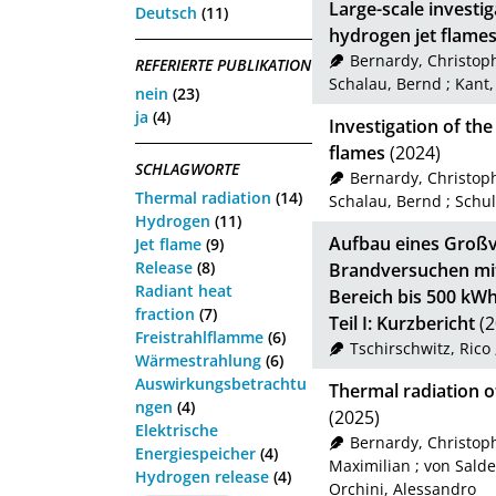
Large-scale investig
Deutsch
(11)
hydrogen jet flame
Bernardy, Christop
REFERIERTE PUBLIKATION
Schalau, Bernd
;
Kant,
nein
(23)
ja
(4)
Investigation of th
flames
(2024)
SCHLAGWORTE
Bernardy, Christop
Thermal radiation
(14)
Schalau, Bernd
;
Schul
Hydrogen
(11)
Aufbau eines Großv
Jet flame
(9)
Release
(8)
Brandversuchen mit
Radiant heat
Bereich bis 500 kW
fraction
(7)
Teil I: Kurzbericht
(2
Freistrahlflamme
(6)
Tschirschwitz, Rico
Wärmestrahlung
(6)
Auswirkungsbetrachtu
Thermal radiation of
ngen
(4)
(2025)
Elektrische
Bernardy, Christop
Energiespeicher
(4)
Maximilian
;
von Sald
Hydrogen release
(4)
Orchini, Alessandro