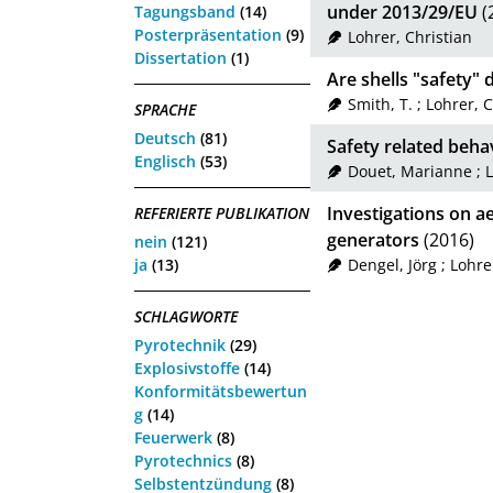
under 2013/29/EU
(
Tagungsband
(14)
Posterpräsentation
(9)
Lohrer, Christian
Dissertation
(1)
Are shells "safety" 
Smith, T.
;
Lohrer, C
SPRACHE
Deutsch
(81)
Safety related behav
Englisch
(53)
Douet, Marianne
;
L
Investigations on a
REFERIERTE PUBLIKATION
generators
(2016)
nein
(121)
ja
(13)
Dengel, Jörg
;
Lohre
SCHLAGWORTE
Pyrotechnik
(29)
Explosivstoffe
(14)
Konformitätsbewertun
g
(14)
Feuerwerk
(8)
Pyrotechnics
(8)
Selbstentzündung
(8)