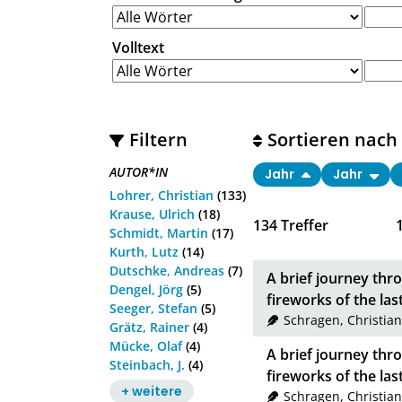
Volltext
Filtern
Sortieren nach
AUTOR*IN
Jahr
Jahr
Lohrer, Christian
(133)
Krause, Ulrich
(18)
134
Treffer
Schmidt, Martin
(17)
Kurth, Lutz
(14)
Dutschke, Andreas
(7)
A brief journey thr
Dengel, Jörg
(5)
fireworks of the las
Seeger, Stefan
(5)
Schragen, Christian
Grätz, Rainer
(4)
Mücke, Olaf
(4)
A brief journey thr
Steinbach, J.
(4)
fireworks of the las
+ weitere
Schragen, Christian