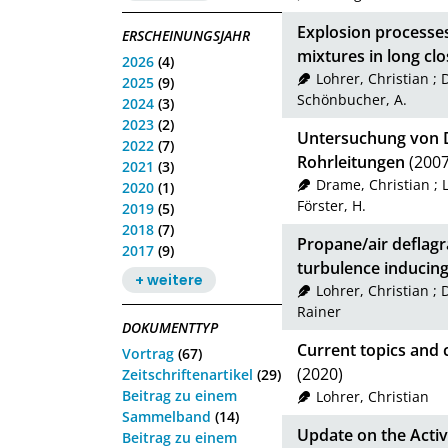
Explosion processe
ERSCHEINUNGSJAHR
mixtures in long cl
2026
(4)
Lohrer, Christian
;
D
2025
(9)
Schönbucher, A.
2024
(3)
2023
(2)
Untersuchung von D
2022
(7)
Rohrleitungen
(2007
2021
(3)
Drame, Christian
;
2020
(1)
Förster, H.
2019
(5)
2018
(7)
Propane/air deflag
2017
(9)
turbulence inducing
+ weitere
Lohrer, Christian
;
D
Rainer
DOKUMENTTYP
Current topics and 
Vortrag
(67)
(2020)
Zeitschriftenartikel
(29)
Beitrag zu einem
Lohrer, Christian
Sammelband
(14)
Update on the Activ
Beitrag zu einem