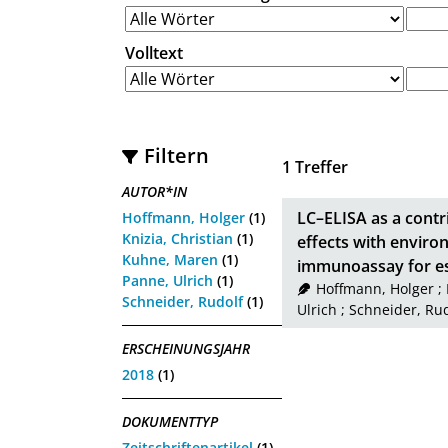
Volltext
Filtern
1
Treffer
AUTOR*IN
LC–ELISA as a contr
Hoffmann, Holger
(1)
Knizia, Christian
(1)
effects with enviro
Kuhne, Maren
(1)
immunoassay for es
Panne, Ulrich
(1)
Hoffmann, Holger
;
Schneider, Rudolf
(1)
Ulrich
;
Schneider, Rud
ERSCHEINUNGSJAHR
2018
(1)
DOKUMENTTYP
Zeitschriftenartikel
(1)