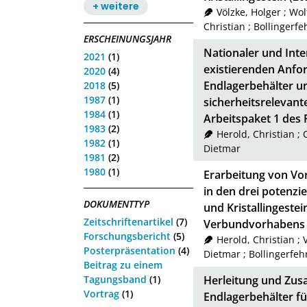
+ weitere
Völzke, Holger
;
Wol
Christian
;
Bollingerfe
ERSCHEINUNGSJAHR
Nationaler und Inte
2021
(1)
existierenden Anfo
2020
(4)
Endlagerbehälter 
2018
(5)
1987
(1)
sicherheitsrelevant
1984
(1)
Arbeitspaket 1 de
1983
(2)
Herold, Christian
;
1982
(1)
Dietmar
1981
(2)
1980
(1)
Erarbeitung von Vo
in den drei potenzie
DOKUMENTTYP
und Kristallingeste
Zeitschriftenartikel
(7)
Verbundvorhabens
Forschungsbericht
(5)
Herold, Christian
;
Posterpräsentation
(4)
Dietmar
;
Bollingerfeh
Beitrag zu einem
Tagungsband
(1)
Herleitung und Zu
Vortrag
(1)
Endlagerbehälter fü