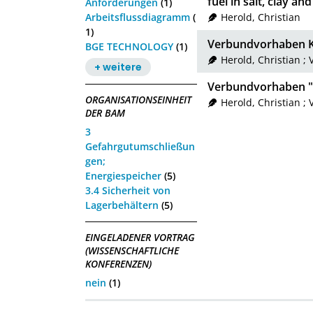
fuel in salt, clay an
Anforderungen
(1)
Arbeitsflussdiagramm
(
Herold, Christian
1)
Verbundvorhaben Ko
BGE TECHNOLOGY
(1)
Herold, Christian
;
+ weitere
Verbundvorhaben "K
ORGANISATIONSEINHEIT
Herold, Christian
;
DER BAM
3
Gefahrgutumschließun
gen;
Energiespeicher
(5)
3.4 Sicherheit von
Lagerbehältern
(5)
EINGELADENER VORTRAG
(WISSENSCHAFTLICHE
KONFERENZEN)
nein
(1)