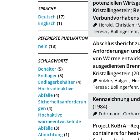
potenziellen Wirtsg
SPRACHE
Kristallingestein; B
Deutsch
(17)
Verbundvorhabens
Englisch
(1)
Herold, Christian
;
Teresa
;
Bollingerfehr,
REFERIERTE PUBLIKATION
Abschlussbericht 
nein
(18)
Anforderungen und 
von Wärme entwicke
SCHLAGWORTE
ausgedienten Brenn
Behälter
(5)
Kristallingestein
(20
Endlager
(5)
Völzke, Holger
;
Her
Endlagerbehälter
(4)
Teresa
;
Bollingerfehr,
Hochradioaktive
Abfälle
(4)
Kennzeichnung und
Sicherheitsanforderun
(1984)
gen
(4)
Fuhrmann, Gerhar
Hochaktive
wärmeentwickelnde
Project KoBrA - Req
Abfälle
(3)
containers for heat
Abdichtung
(1)