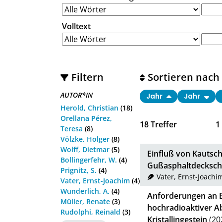
Volltext
Filtern
Sortieren nach
AUTOR*IN
Jahr
Jahr
Herold, Christian
(18)
Orellana Pérez,
18
Treffer
1
Teresa
(8)
Völzke, Holger
(8)
Wolff, Dietmar
(5)
Einfluß von Kautsc
Bollingerfehr, W.
(4)
Gußasphaltdecksch
Prignitz, S.
(4)
Vater, Ernst-Joachi
Vater, Ernst-Joachim
(4)
Wunderlich, A.
(4)
Anforderungen an B
Müller, Renate
(3)
hochradioaktiver Abf
Rudolphi, Reinald
(3)
Kristallingestein
(20