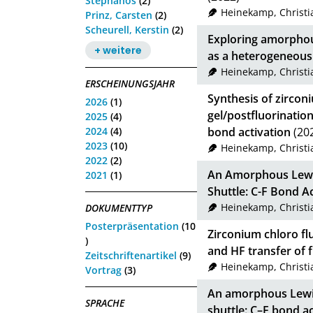
Stephanos
(2)
Heinekamp, Christi
Prinz, Carsten
(2)
Scheurell, Kerstin
(2)
Exploring amorphous
+ weitere
as a heterogeneous
Heinekamp, Christi
ERSCHEINUNGSJAHR
Synthesis of zirconi
2026
(1)
gel/postfluorination
2025
(4)
2024
(4)
bond activation
(20
2023
(10)
Heinekamp, Christi
2022
(2)
An Amorphous Lewis
2021
(1)
Shuttle: C-F Bond A
Heinekamp, Christi
DOKUMENTTYP
Posterpräsentation
(10
Zirconium chloro flu
)
and HF transfer of 
Zeitschriftenartikel
(9)
Heinekamp, Christi
Vortrag
(3)
An amorphous Lewis
SPRACHE
shuttle: C–F bond a