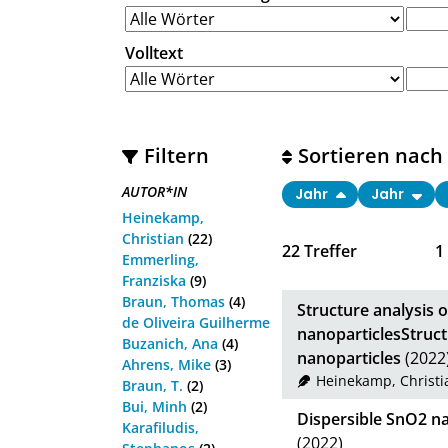
Volltext
Filtern
Sortieren nach
AUTOR*IN
Jahr
Jahr
Heinekamp,
Christian
(22)
22
Treffer
1
Emmerling,
Franziska
(9)
Braun, Thomas
(4)
Structure analysis 
de Oliveira Guilherme
nanoparticlesStruct
Buzanich, Ana
(4)
nanoparticles
(2022
Ahrens, Mike
(3)
Heinekamp, Christi
Braun, T.
(2)
Bui, Minh
(2)
Dispersible SnO2 n
Karafiludis,
(2022)