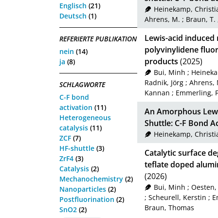
Englisch
(21)
Heinekamp, Christi
Deutsch
(1)
Ahrens, M.
;
Braun, T.
Lewis-acid induced
REFERIERTE PUBLIKATION
polyvinylidene fluo
nein
(14)
products
(2025)
ja
(8)
Bui, Minh
;
Heineka
Radnik, Jörg
;
Ahrens, 
SCHLAGWORTE
Kannan
;
Emmerling, F
C-F bond
activation
(11)
An Amorphous Lewis
Heterogeneous
Shuttle: C-F Bond A
catalysis
(11)
Heinekamp, Christi
ZCF
(7)
HF-shuttle
(3)
Catalytic surface de
ZrF4
(3)
teflate doped alumi
Catalysis
(2)
(2026)
Mechanochemistry
(2)
Bui, Minh
;
Oesten, 
Nanoparticles
(2)
;
Scheurell, Kerstin
;
E
Postfluorination
(2)
Braun, Thomas
SnO2
(2)