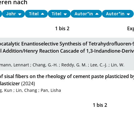
eren nach
Jahr
Titel
Titel
Autor*in
Autor*in
1
bis
2
Ex
atalytic Enantioselective Synthesis of Tetrahydrofluoren-
l Addition/Henry Reaction Cascade of 1,3-Indandione-Deri
mann, Lennart
;
Chang, G.-H.
;
Reddy, G. M.
;
Lee, C.-J.
;
Lin, W.
of sisal fibers on the rheology of cement paste plasticized 
asticizer
(2024)
g, Kun
;
Lin, Chang
;
Pan, Lisha
1
bis
2