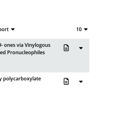
port
10
CSV
10
9- ones via Vinylogous
RIS
20
ved Pronucleophiles
XML
50
100
by polycarboxylate