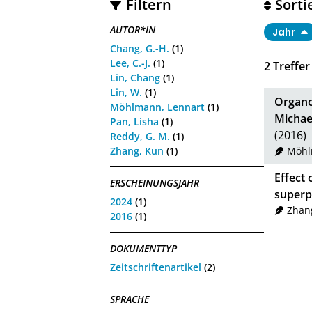
Filtern
Sorti
AUTOR*IN
Jahr
Chang, G.-H.
(1)
Lee, C.-J.
(1)
2
Treffer
Lin, Chang
(1)
Lin, W.
(1)
Organoc
Möhlmann, Lennart
(1)
Michae
Pan, Lisha
(1)
(2016)
Reddy, G. M.
(1)
Zhang, Kun
(1)
Möhl
Effect 
ERSCHEINUNGSJAHR
superpl
2024
(1)
Zhan
2016
(1)
DOKUMENTTYP
Zeitschriftenartikel
(2)
SPRACHE