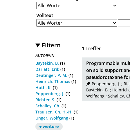
Volltext
Filtern
1
Treffer
AUTOR*IN
Programmable multi
Baytekin, B.
(1)
Darlatt, Erik
(1)
on solid support an
Deutinger, P. M.
(1)
pseudorotaxane fo
Heinrich, Thomas
(1)
Poppenberg, J.
;
Ric
Huth, K.
(1)
Baytekin, B.
;
Heinrich
Poppenberg, J.
(1)
Wolfgang
;
Schalley, C
Richter, S.
(1)
Schalley, Ch.
(1)
Traulsen, Ch. H.-H.
(1)
Unger, Wolfgang
(1)
+ weitere