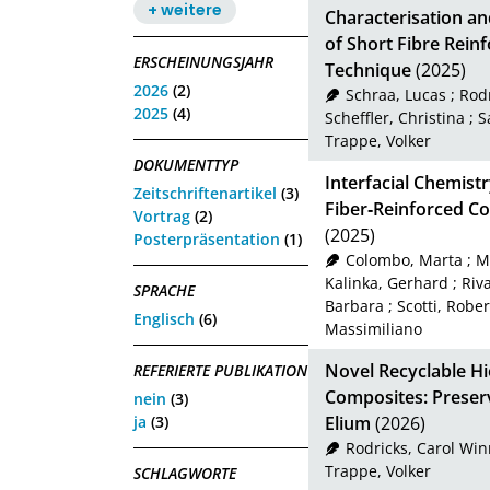
+ weitere
Characterisation an
of Short Fibre Rein
ERSCHEINUNGSJAHR
Technique
(2025)
2026
(2)
Schraa, Lucas
;
Rodr
2025
(4)
Scheffler, Christina
;
S
Trappe, Volker
DOKUMENTTYP
Interfacial Chemist
Zeitschriftenartikel
(3)
Fiber‐Reinforced C
Vortrag
(2)
(2025)
Posterpräsentation
(1)
Colombo, Marta
;
Mo
Kalinka, Gerhard
;
Riv
SPRACHE
Barbara
;
Scotti, Rober
Englisch
(6)
Massimiliano
Novel Recyclable Hi
REFERIERTE PUBLIKATION
Composites: Preserv
nein
(3)
ja
(3)
Elium
(2026)
Rodricks, Carol Win
Trappe, Volker
SCHLAGWORTE