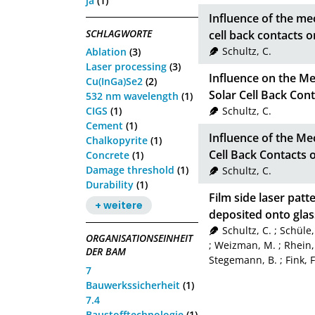
ja
(1)
Influence of the me
SCHLAGWORTE
cell back contacts o
Schultz, C.
Ablation
(3)
Laser processing
(3)
Influence on the Me
Cu(InGa)Se2
(2)
Solar Cell Back Cont
532 nm wavelength
(1)
CIGS
(1)
Schultz, C.
Cement
(1)
Influence of the Me
Chalkopyrite
(1)
Cell Back Contacts 
Concrete
(1)
Damage threshold
(1)
Schultz, C.
Durability
(1)
Film side laser pat
+ weitere
deposited onto glas
Schultz, C.
;
Schüle,
ORGANISATIONSEINHEIT
;
Weizman, M.
;
Rhein,
DER BAM
Stegemann, B.
;
Fink, F
7
Bauwerkssicherheit
(1)
7.4
Baustofftechnologie
(1)