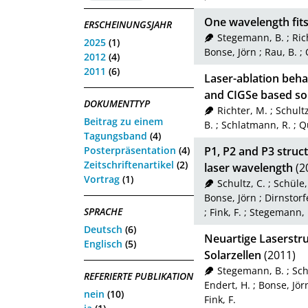
One wavelength fits 
ERSCHEINUNGSJAHR
Stegemann, B.
;
Ric
2025
(1)
Bonse, Jörn
;
Rau, B.
;
2012
(4)
2011
(6)
Laser-ablation behav
and CIGSe based sol
DOKUMENTTYP
Richter, M.
;
Schultz
Beitrag zu einem
B.
;
Schlatmann, R.
;
Q
Tagungsband
(4)
Posterpräsentation
(4)
P1, P2 and P3 struct
Zeitschriftenartikel
(2)
laser wavelength
(2
Vortrag
(1)
Schultz, C.
;
Schüle,
Bonse, Jörn
;
Dirnstorfe
SPRACHE
;
Fink, F.
;
Stegemann, 
Deutsch
(6)
Neuartige Laserstr
Englisch
(5)
Solarzellen
(2011)
Stegemann, B.
;
Sch
REFERIERTE PUBLIKATION
Endert, H.
;
Bonse, Jör
nein
(10)
Fink, F.