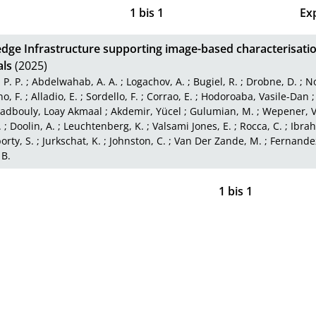
1
bis
1
Ex
dge Infrastructure supporting image-based characterisati
als
(2025)
 P. P.
;
Abdelwahab, A. A.
;
Logachov, A.
;
Bugiel, R.
;
Drobne, D.
;
No
no, F.
;
Alladio, E.
;
Sordello, F.
;
Corrao, E.
;
Hodoroaba, Vasile-Dan
adbouly, Loay Akmaal
;
Akdemir, Yücel
;
Gulumian, M.
;
Wepener, V
.
;
Doolin, A.
;
Leuchtenberg, K.
;
Valsami Jones, E.
;
Rocca, C.
;
Ibrah
rty, S.
;
Jurkschat, K.
;
Johnston, C.
;
Van Der Zande, M.
;
Fernandez
 B.
1
bis
1