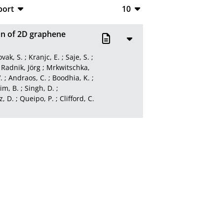
port
10
CSV
10
on of 2D graphene
RIS
20
vak, S.
;
Kranjc, E.
;
Saje, S.
;
XML
50
;
Radnik, Jörg
;
Mrkwitschka,
.
;
Andraos, C.
;
Boodhia, K.
;
100
im, B.
;
Singh, D.
;
, D.
;
Queipo, P.
;
Clifford, C.