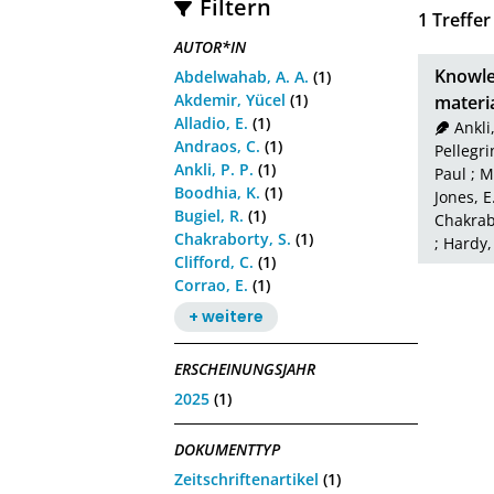
Filtern
1
Treffer
AUTOR*IN
Knowle
Abdelwahab, A. A.
(1)
Akdemir, Yücel
(1)
materi
Alladio, E.
(1)
Ankli,
Andraos, C.
(1)
Pellegri
Ankli, P. P.
(1)
Paul
;
M
Boodhia, K.
(1)
Jones, E
Bugiel, R.
(1)
Chakrabo
Chakraborty, S.
(1)
;
Hardy,
Clifford, C.
(1)
Corrao, E.
(1)
+ weitere
ERSCHEINUNGSJAHR
2025
(1)
DOKUMENTTYP
Zeitschriftenartikel
(1)