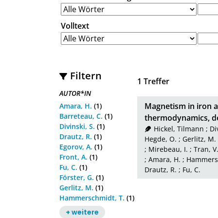
Volltext
Filtern
1
Treffer
AUTOR*IN
Magnetism in iron a
Amara, H.
(1)
Barreteau, C.
(1)
thermodynamics, def
Divinski, S.
(1)
Hickel, Tilmann
;
Di
Drautz, R.
(1)
Hegde, O.
;
Gerlitz, M.
Egorov, A.
(1)
;
Mirebeau, I.
;
Tran, V
Front, A.
(1)
;
Amara, H.
;
Hammersc
Fu, C.
(1)
Drautz, R.
;
Fu, C.
Förster, G.
(1)
Gerlitz, M.
(1)
Hammerschmidt, T.
(1)
+ weitere