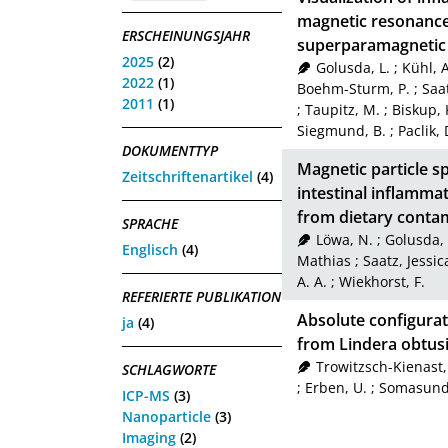
magnetic resonance
ERSCHEINUNGSJAHR
superparamagnetic i
2025
(2)
Golusda, L.
;
Kühl, A
2022
(1)
Boehm-Sturm, P.
;
Saat
2011
(1)
;
Taupitz, M.
;
Biskup, 
Siegmund, B.
;
Paclik, 
DOKUMENTTYP
Magnetic particle s
Zeitschriftenartikel
(4)
intestinal inflammat
from dietary conta
SPRACHE
Löwa, N.
;
Golusda, 
Englisch
(4)
Mathias
;
Saatz, Jessic
A. A.
;
Wiekhorst, F.
REFERIERTE PUBLIKATION
Absolute configurati
ja
(4)
from Lindera obtu
Trowitzsch-Kienast,
SCHLAGWORTE
;
Erben, U.
;
Somasund
ICP-MS
(3)
Nanoparticle
(3)
Imaging
(2)