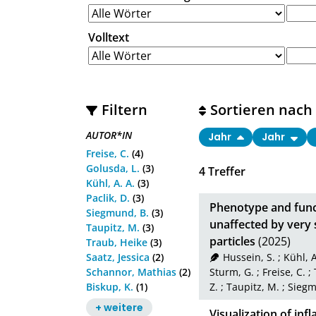
Volltext
Filtern
Sortieren nach
AUTOR*IN
Jahr
Jahr
Freise, C.
(4)
Golusda, L.
(3)
4
Treffer
Kühl, A. A.
(3)
Paclik, D.
(3)
Phenotype and fun
Siegmund, B.
(3)
unaffected by very
Taupitz, M.
(3)
particles
(2025)
Traub, Heike
(3)
Saatz, Jessica
(2)
Hussein, S.
;
Kühl, A
Schannor, Mathias
(2)
Sturm, G.
;
Freise, C.
;
Biskup, K.
(1)
Z.
;
Taupitz, M.
;
Siegm
+ weitere
Visualization of inf