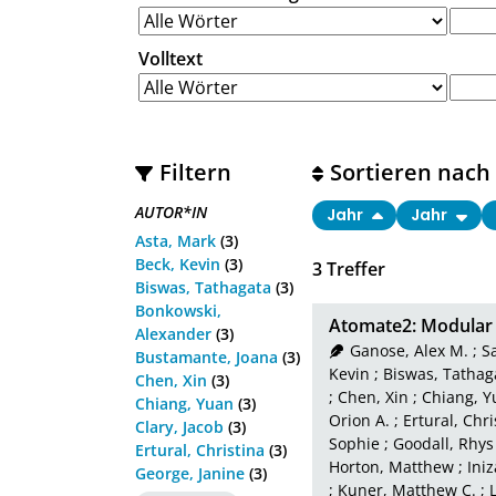
Volltext
Filtern
Sortieren nach
AUTOR*IN
Jahr
Jahr
Asta, Mark
(3)
Beck, Kevin
(3)
3
Treffer
Biswas, Tathagata
(3)
Bonkowski,
Atomate2: Modular 
Alexander
(3)
Ganose, Alex M.
;
S
Bustamante, Joana
(3)
Kevin
;
Biswas, Tathag
Chen, Xin
(3)
;
Chen, Xin
;
Chiang, Y
Chiang, Yuan
(3)
Orion A.
;
Ertural, Chri
Clary, Jacob
(3)
Sophie
;
Goodall, Rhys 
Ertural, Christina
(3)
Horton, Matthew
;
Iniz
George, Janine
(3)
;
Kuner, Matthew C.
;