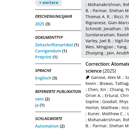
+ weitere
;
Mohanakrishnan, Roh
B.
;
Parmar, Shehan M
ERSCHEINUNGSJAHR
Thomas A. R.
;
Ricci, 
Rignanese, Gian-Marc
2025
(3)
Schmidt, Jonathan
;
Sh
Sundararaman, Ravis
DOKUMENTTYP
Varley, Joel B.
;
Vigil-F
Zeitschriftenartikel
(1)
Wen, Mingjian
;
Yang,
Corrigendum
(1)
Zhuoying
;
Jain, Anub
Preprint
(1)
Correction: Atomat
SPRACHE
science
(2025)
Ganose, Alex M.
;
S
Englisch
(3)
Kevin
;
Biswas, Tathag
;
Chen, Xin
;
Chiang, Y
REFERIERTE PUBLIKATION
Orion A.
;
Ertural, Chri
nein
(2)
Sophie
;
Goodall, Rhys 
ja
(1)
Horton, Matthew
;
Iniz
;
Kuner, Matthew C.
;
SCHLAGWORTE
;
Mohanakrishnan, Roh
B.
;
Parmar, Shehan M
Automation
(2)