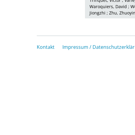
Trinquet, Victor
;
Varle
Waroquiers, David
;
We
Jiongzhi
;
Zhu, Zhuoyi
Kontakt
Impressum / Datenschutzerklä