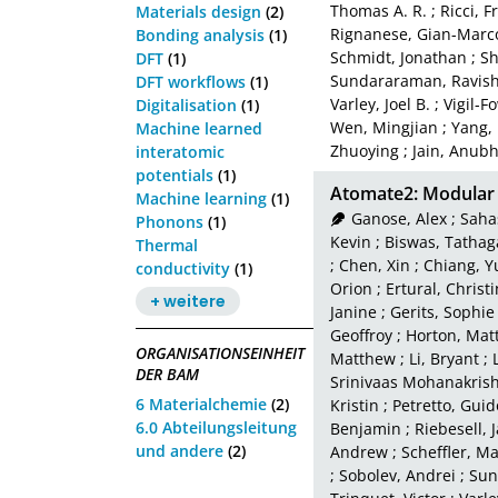
Thomas A. R.
;
Ricci, 
Materials design
(2)
Rignanese, Gian-Marc
Bonding analysis
(1)
Schmidt, Jonathan
;
Sh
DFT
(1)
Sundararaman, Ravis
DFT workflows
(1)
Varley, Joel B.
;
Vigil-F
Digitalisation
(1)
Wen, Mingjian
;
Yang,
Machine learned
Zhuoying
;
Jain, Anub
interatomic
potentials
(1)
Atomate2: Modular 
Machine learning
(1)
Ganose, Alex
;
Saha
Phonons
(1)
Kevin
;
Biswas, Tathag
Thermal
;
Chen, Xin
;
Chiang, Y
conductivity
(1)
Orion
;
Ertural, Christ
+ weitere
Janine
;
Gerits, Sophie
Geoffroy
;
Horton, Mat
ORGANISATIONSEINHEIT
Matthew
;
Li, Bryant
;
DER BAM
Srinivaas Mohanakris
6 Materialchemie
(2)
Kristin
;
Petretto, Guid
6.0 Abteilungsleitung
Benjamin
;
Riebesell, 
und andere
(2)
Andrew
;
Scheffler, Ma
;
Sobolev, Andrei
;
Sun