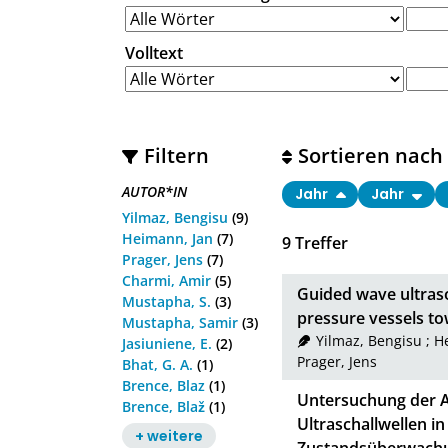
Volltext
Filtern
Sortieren nach
AUTOR*IN
Jahr
Jahr
Yilmaz, Bengisu
(9)
Heimann, Jan
(7)
9
Treffer
Prager, Jens
(7)
Charmi, Amir
(5)
Guided wave ultras
Mustapha, S.
(3)
pressure vessels to
Mustapha, Samir
(3)
Yilmaz, Bengisu
;
H
Jasiuniene, E.
(2)
Prager, Jens
Bhat, G. A.
(1)
Brence, Blaz
(1)
Untersuchung der A
Brence, Blaž
(1)
Ultraschallwellen i
+ weitere