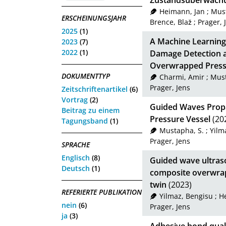
Zustandsüberwach
Heimann, Jan
;
Must
ERSCHEINUNGSJAHR
Brence, Blaž
;
Prager, 
2025
(1)
A Machine Learnin
2023
(7)
2022
(1)
Damage Detection 
Overwrapped Press
DOKUMENTTYP
Charmi, Amir
;
Must
Prager, Jens
Zeitschriftenartikel
(6)
Vortrag
(2)
Guided Waves Prop
Beitrag zu einem
Pressure Vessel
(20
Tagungsband
(1)
Mustapha, S.
;
Yilm
Prager, Jens
SPRACHE
Englisch
(8)
Guided wave ultraso
Deutsch
(1)
composite overwrap
twin
(2023)
REFERIERTE PUBLIKATION
Yilmaz, Bengisu
;
H
nein
(6)
Prager, Jens
ja
(3)