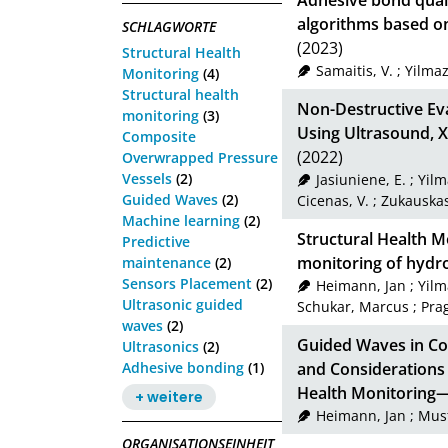
Adhesive bond quali
algorithms based o
SCHLAGWORTE
(2023)
Structural Health
Samaitis, V.
;
Yilmaz
Monitoring
(4)
Structural health
Non-Destructive Eva
monitoring
(3)
Using Ultrasound, X
Composite
(2022)
Overwrapped Pressure
Vessels
(2)
Jasiuniene, E.
;
Yilm
Guided Waves
(2)
Cicenas, V.
;
Zukauskas
Machine learning
(2)
Structural Health M
Predictive
monitoring of hydr
maintenance
(2)
Sensors Placement
(2)
Heimann, Jan
;
Yilm
Ultrasonic guided
Schukar, Marcus
;
Prag
waves
(2)
Guided Waves in C
Ultrasonics
(2)
Adhesive bonding
(1)
and Considerations
Health Monitoring
+ weitere
Heimann, Jan
;
Mus
ORGANISATIONSEINHEIT