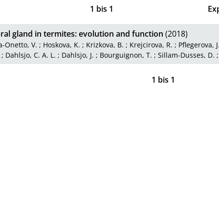
1
bis
1
Ex
ral gland in termites: evolution and function
(2018)
-Onetto, V.
;
Hoskova, K.
;
Krizkova, B.
;
Krejcirova, R.
;
Pflegerova, J
;
Dahlsjo, C. A. L.
;
Dahlsjo, J.
;
Bourguignon, T.
;
Sillam-Dusses, D.
1
bis
1