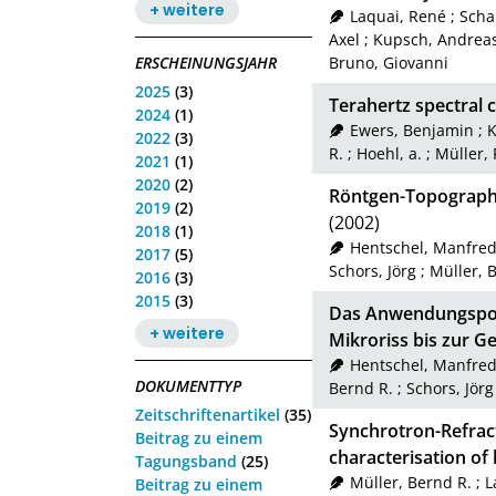
+ weitere
Laquai, René
;
Scha
Axel
;
Kupsch, Andrea
ERSCHEINUNGSJAHR
Bruno, Giovanni
2025
(3)
Terahertz spectra
2024
(1)
Ewers, Benjamin
;
K
2022
(3)
R.
;
Hoehl, a.
;
Müller, 
2021
(1)
2020
(2)
Röntgen-Topographi
2019
(2)
(2002)
2018
(1)
Hentschel, Manfred
2017
(5)
Schors, Jörg
;
Müller, 
2016
(3)
2015
(3)
Das Anwendungspot
+ weitere
Mikroriss bis zur 
Hentschel, Manfred
DOKUMENTTYP
Bernd R.
;
Schors, Jörg
Zeitschriftenartikel
(35)
Synchrotron-Refra
Beitrag zu einem
characterisation of
Tagungsband
(25)
Müller, Bernd R.
;
L
Beitrag zu einem