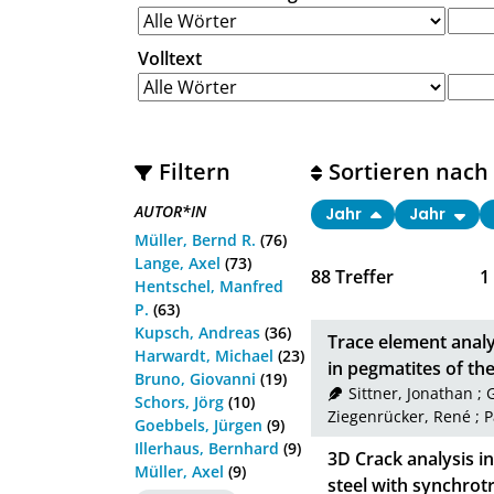
Volltext
Filtern
Sortieren nach
AUTOR*IN
Jahr
Jahr
Müller, Bernd R.
(76)
Lange, Axel
(73)
88
Treffer
1
Hentschel, Manfred
P.
(63)
Kupsch, Andreas
(36)
Trace element analy
Harwardt, Michael
(23)
in pegmatites of th
Bruno, Giovanni
(19)
Sittner, Jonathan
;
G
Schors, Jörg
(10)
Ziegenrücker, René
;
P
Goebbels, Jürgen
(9)
Illerhaus, Bernhard
(9)
3D Crack analysis i
Müller, Axel
(9)
steel with synchrot