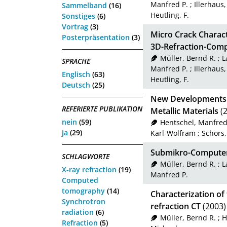
Manfred P.
;
Illerhaus
Sammelband
(16)
Heutling, F.
Sonstiges
(6)
Vortrag
(3)
Micro Crack Charact
Posterpräsentation
(3)
3D-Refraction-Com
Müller, Bernd R.
;
L
SPRACHE
Manfred P.
;
Illerhaus
Englisch
(63)
Heutling, F.
Deutsch
(25)
New Developments 
REFERIERTE PUBLIKATION
Metallic Materials
(2
nein
(59)
Hentschel, Manfred
ja
(29)
Karl-Wolfram
;
Schors,
Submikro-Computer
SCHLAGWORTE
Müller, Bernd R.
;
L
X-ray refraction
(19)
Manfred P.
Computed
tomography
(14)
Characterization of 
Synchrotron
refraction CT
(2003)
radiation
(6)
Müller, Bernd R.
;
H
Refraction
(5)