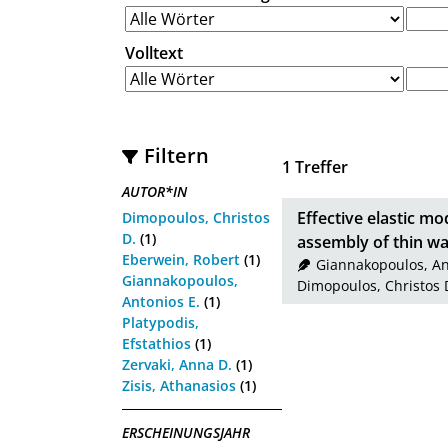
Volltext
Filtern
1
Treffer
AUTOR*IN
Effective elastic m
Dimopoulos, Christos
D.
(1)
assembly of thin wa
Eberwein, Robert
(1)
Giannakopoulos, An
Giannakopoulos,
Dimopoulos, Christos 
Antonios E.
(1)
Platypodis,
Efstathios
(1)
Zervaki, Anna D.
(1)
Zisis, Athanasios
(1)
ERSCHEINUNGSJAHR