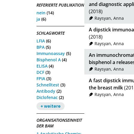
and diagnostic appl
REFERIERTE PUBLIKATION
(2018)
nein
(14)
Raysyan, Anna
ja
(6)
A dipstick immunoa
SCHLAGWORTE
(2018)
LFIA
(6)
Raysyan, Anna
BPA
(5)
Immunoassay
(5)
An immunochromatog
Bisphenol A
(4)
bisphenol a release
ELISA
(4)
Raysyan, Anna
DCF
(3)
FPIA
(3)
A fast dipstick imm
Schnelltest
(3)
the breast milk
(201
Antibody
(2)
Raysyan, Anna
Diclofenac
(2)
+ weitere
ORGANISATIONSEINHEIT
DER BAM
1 Analytische Chemie;