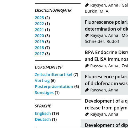
Raysyan, Anna
;
Gal
ERSCHEINUNGSJAHR
Burkin, M. A.
2023
(2)
Fluorescence polar
2022
(1)
determination of di
2021
(1)
Raysyan, Anna
;
Moe
2020
(3)
Schneider, Rudolf
2019
(3)
2018
(7)
BPA Endocrine Disru
2017
(3)
and ELISA Immuno
Raysyan, Anna
;
Zwi
DOKUMENTTYP
Zeitschriftenartikel
(7)
Fluorescence polar
Vortrag
(6)
of diclofenac in wa
Posterpräsentation
(6)
Raysyan, Anna
Sonstiges
(1)
Development of a qu
SPRACHE
release from polym
Englisch
(19)
Raysyan, Anna
Deutsch
(1)
Development of dip