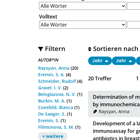
Volltext
Filtern
Sortieren nach
AUTOR*IN
Jahr
Jahr
Raysyan, Anna
(20)
Eremin, S. A.
(4)
20
Treffer
1
Schneider, Rudolf
(4)
Gravel, I. V.
(2)
Beloglazova, N. V.
(1)
Determination of m
Burkin, M. A.
(1)
by immunochemical
Coesfeld, Bianca
(1)
Raysyan, Anna
De Saeger, S.
(1)
Eremin, S.
(1)
Development of a la
Filimonova, S. M.
(1)
immunoassay for gr
+ weitere
antibiotics in breast