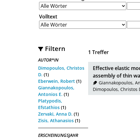
Volltext
Filtern
1
Treffer
AUTOR*IN
Effective elastic m
Dimopoulos, Christos
D.
(1)
assembly of thin wa
Eberwein, Robert
(1)
Giannakopoulos, An
Giannakopoulos,
Dimopoulos, Christos 
Antonios E.
(1)
Platypodis,
Efstathios
(1)
Zervaki, Anna D.
(1)
Zisis, Athanasios
(1)
ERSCHEINUNGSJAHR