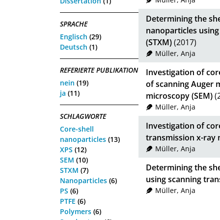
Dissertation
(1)
Determining the she
SPRACHE
nanoparticles using
Englisch
(29)
(STXM)
(2017)
Deutsch
(1)
Müller, Anja
REFERIERTE PUBLIKATION
Investigation of co
nein
(19)
of scanning Auger 
ja
(11)
microscopy (SEM)
(
Müller, Anja
SCHLAGWORTE
Investigation of cor
Core-shell
transmission x-ray
nanoparticles
(13)
Müller, Anja
XPS
(12)
SEM
(10)
Determining the shel
STXM
(7)
using scanning tra
Nanoparticles
(6)
Müller, Anja
PS
(6)
PTFE
(6)
Polymers
(6)