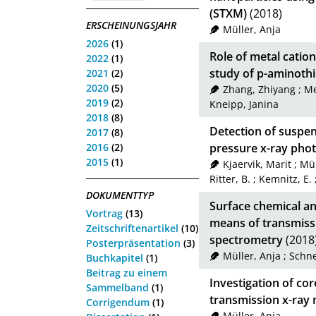
(STXM)
(2018)
ERSCHEINUNGSJAHR
Müller, Anja
2026
(1)
Role of metal catio
2022
(1)
study of p-aminoth
2021
(2)
2020
(5)
Zhang, Zhiyang
;
Me
2019
(2)
Kneipp, Janina
2018
(8)
Detection of suspe
2017
(8)
2016
(2)
pressure x-ray pho
2015
(1)
Kjaervik, Marit
;
Mül
Ritter, B.
;
Kemnitz, E.
DOKUMENTTYP
Surface chemical an
Vortrag
(13)
means of transmiss
Zeitschriftenartikel
(10)
spectrometry
(2018
Posterpräsentation
(3)
Müller, Anja
;
Schne
Buchkapitel
(1)
Beitrag zu einem
Investigation of cor
Sammelband
(1)
transmission x-ray
Corrigendum
(1)
Müller, Anja