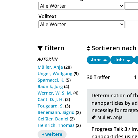
Volltext
Filtern
Sortieren nach
AUTOR*IN
Jahr
Jahr
Müller, Anja
(28)
Unger, Wolfgang
(9)
30
Treffer
1
Sparnacci, K.
(5)
Radnik, Jörg
(4)
Werner, W. S. M.
(4)
Determination of th
Cant, D. J. H.
(3)
nanoparticles by ad
Tougaard, S.
(3)
necessity for targe
Benemann, Sigrid
(2)
Müller, Anja
Geißler, Daniel
(2)
Heinrich, Thomas
(2)
Progress Talk 3 / In
+ weitere
nanoparticles usin