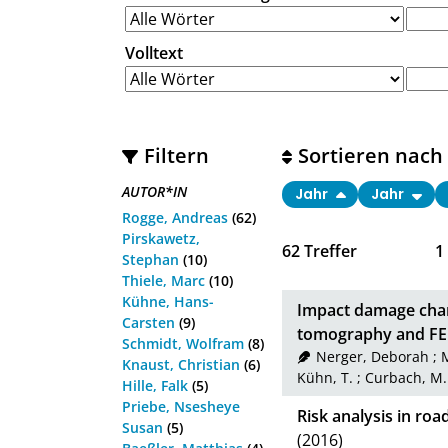
Volltext
Filtern
Sortieren nach
AUTOR*IN
Jahr
Jahr
Rogge, Andreas
(62)
Pirskawetz,
62
Treffer
1
Stephan
(10)
Thiele, Marc
(10)
Kühne, Hans-
Impact damage chara
Carsten
(9)
tomography and F
Schmidt, Wolfram
(8)
Nerger, Deborah
;
Knaust, Christian
(6)
Kühn, T.
;
Curbach, M.
Hille, Falk
(5)
Priebe, Nsesheye
Risk analysis in roa
Susan
(5)
(2016)