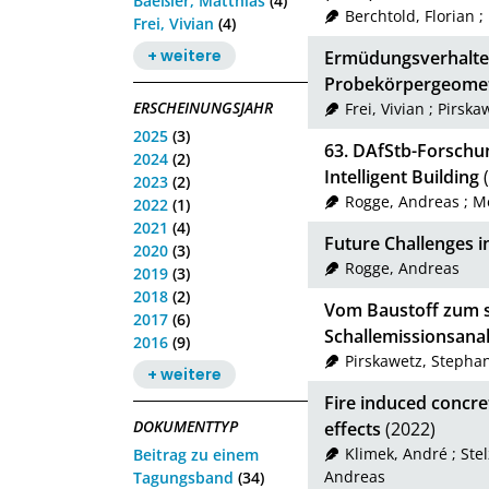
Baeßler, Matthias
(4)
Berchtold, Florian
;
Frei, Vivian
(4)
+ weitere
Ermüdungsverhalten
Probekörpergeomet
ERSCHEINUNGSJAHR
Frei, Vivian
;
Pirska
2025
(3)
63. DAfStb-Forschu
2024
(2)
Intelligent Building
(
2023
(2)
Rogge, Andreas
;
Me
2022
(1)
2021
(4)
Future Challenges i
2020
(3)
Rogge, Andreas
2019
(3)
2018
(2)
Vom Baustoff zum s
2017
(6)
Schallemissionsana
2016
(9)
Pirskawetz, Stepha
+ weitere
Fire induced concret
DOKUMENTTYP
effects
(2022)
Klimek, André
;
Ste
Beitrag zu einem
Andreas
Tagungsband
(34)