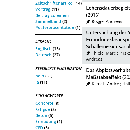
Zeitschriftenartikel
(14)
Lebensdauerbegleit
Vortrag
(11)
(2016)
Beitrag zu einem
Sammelband
(2)
Rogge, Andreas
Posterpräsentation
(1)
Untersuchung der S
Ermüdungsbeanspru
SPRACHE
Schallemissionsana
Englisch
(35)
Thiele, Marc
;
Pirsk
Deutsch
(27)
Andreas
REFERIERTE PUBLIKATION
Das Abplatzverhal
nein
(51)
Maßstabseffekt
(20
ja
(11)
Klimek, Andre
;
Hot
SCHLAGWORTE
Concrete
(8)
Fatigue
(8)
Beton
(6)
Ermüdung
(4)
CFD
(3)