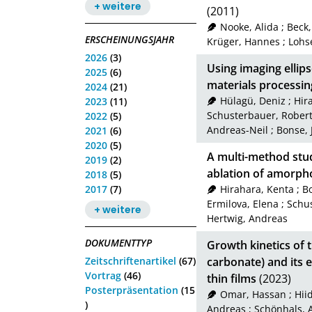
+ weitere
(2011)
Nooke, Alida
;
Beck
ERSCHEINUNGSJAHR
Krüger, Hannes
;
Lohs
2026
(3)
Using imaging elli
2025
(6)
materials processin
2024
(21)
Hülagü, Deniz
;
Hir
2023
(11)
Schusterbauer, Rober
2022
(5)
Andreas-Neil
;
Bonse, 
2021
(6)
2020
(5)
A multi-method stu
2019
(2)
ablation of amorph
2018
(5)
2017
(7)
Hirahara, Kenta
;
Bo
Ermilova, Elena
;
Schu
+ weitere
Hertwig, Andreas
DOKUMENTTYP
Growth kinetics of 
Zeitschriftenartikel
(67)
carbonate) and its e
Vortrag
(46)
thin films
(2023)
Posterpräsentation
(15
Omar, Hassan
;
Hii
)
Andreas
;
Schönhals, 