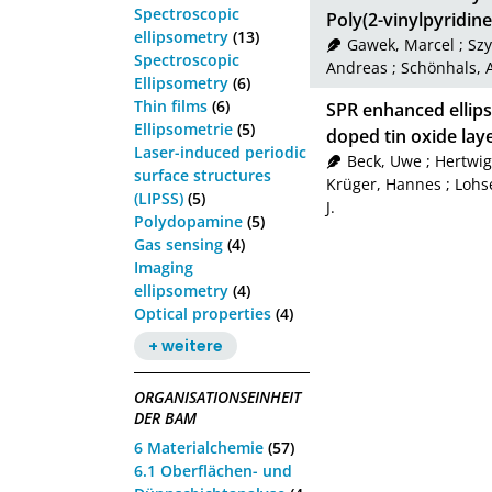
Spectroscopic
Poly(2-vinylpyridine
ellipsometry
(13)
Gawek, Marcel
;
Szy
Spectroscopic
Andreas
;
Schönhals, 
Ellipsometry
(6)
Thin films
(6)
SPR enhanced ellips
Ellipsometrie
(5)
doped tin oxide lay
Laser-induced periodic
Beck, Uwe
;
Hertwig
surface structures
Krüger, Hannes
;
Lohs
(LIPSS)
(5)
J.
Polydopamine
(5)
Gas sensing
(4)
Imaging
ellipsometry
(4)
Optical properties
(4)
+ weitere
ORGANISATIONSEINHEIT
DER BAM
6 Materialchemie
(57)
6.1 Oberflächen- und