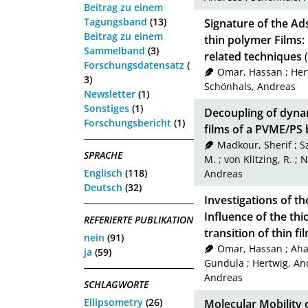
Beitrag zu einem
Tagungsband
(13)
Signature of the Ad
Beitrag zu einem
thin polymer Films:
Sammelband
(3)
related techniques
(
Forschungsdatensatz
(
Omar, Hassan
;
Her
3)
Schönhals, Andreas
Newsletter
(1)
Sonstiges
(1)
Decoupling of dynam
Forschungsbericht
(1)
films of a PVME/PS 
Madkour, Sherif
;
S
SPRACHE
M.
;
von Klitzing, R.
;
N
Englisch
(118)
Andreas
Deutsch
(32)
Investigations of t
Influence of the thi
REFERIERTE PUBLIKATION
transition of thin fi
nein
(91)
Omar, Hassan
;
Aha
ja
(59)
Gundula
;
Hertwig, An
Andreas
SCHLAGWORTE
Ellipsometry
(26)
Molecular Mobility 