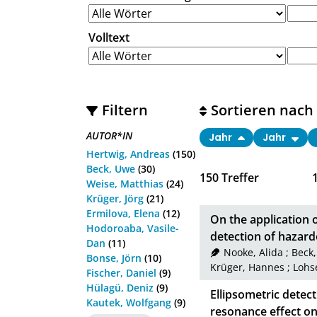
Volltext
Filtern
Sortieren nach
AUTOR*IN
Jahr
Jahr
Hertwig, Andreas
(150)
Beck, Uwe
(30)
150
Treffer
Weise, Matthias
(24)
Krüger, Jörg
(21)
Ermilova, Elena
(12)
On the application 
Hodoroaba, Vasile-
detection of hazar
Dan
(11)
Nooke, Alida
;
Beck
Bonse, Jörn
(10)
Krüger, Hannes
;
Lohs
Fischer, Daniel
(9)
Hülagü, Deniz
(9)
Ellipsometric detec
Kautek, Wolfgang
(9)
resonance effect on