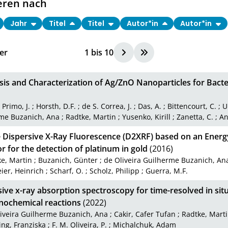
eren nach
Jahr
Titel
Titel
Autor*in
Autor*in
er
1
bis
10
is and Characterization of Ag/ZnO Nanoparticles for Bacter
 Primo, J.
;
Horsth, D.F.
;
de S. Correa, J.
;
Das, A.
;
Bittencourt, C.
;
U
me Buzanich, Ana
;
Radtke, Martin
;
Yusenko, Kirill
;
Zanetta, C.
;
Ana
 Dispersive X-Ray Fluorescence (D2XRF) based on an Ener
r for the detection of platinum in gold
(2016)
e, Martin
;
Buzanich, Günter
;
de Oliveira Guilherme Buzanich, An
ier, Heinrich
;
Scharf, O.
;
Scholz, Philipp
;
Guerra, M.F.
ive x-ray absorption spectroscopy for time-resolved in sit
ochemical reactions
(2022)
iveira Guilherme Buzanich, Ana
;
Cakir, Cafer Tufan
;
Radtke, Mart
ng, Franziska
;
F. M. Oliveira, P.
;
Michalchuk, Adam