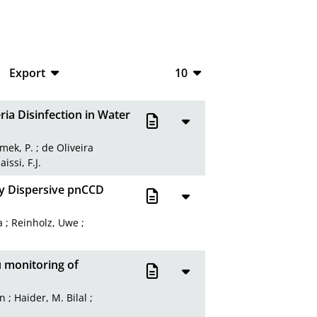
Export
10
CSV
10
ia Disinfection in Water
RIS
20
mek, P.
;
de Oliveira
XML
50
issi, F.J.
100
gy Dispersive pnCCD
a
;
Reinholz, Uwe
;
u monitoring of
in
;
Haider, M. Bilal
;