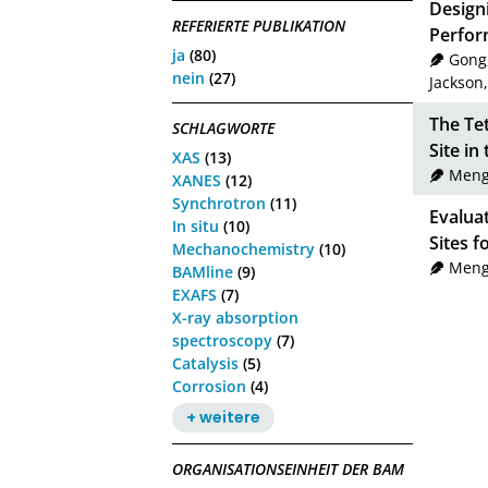
Design
REFERIERTE PUBLIKATION
Perfo
ja
(80)
Gong
nein
(27)
Jackson,
The Tet
SCHLAGWORTE
Site i
XAS
(13)
Meng
XANES
(12)
Synchrotron
(11)
Evaluat
In situ
(10)
Sites 
Mechanochemistry
(10)
Meng
BAMline
(9)
EXAFS
(7)
X-ray absorption
spectroscopy
(7)
Catalysis
(5)
Corrosion
(4)
+ weitere
ORGANISATIONSEINHEIT DER BAM