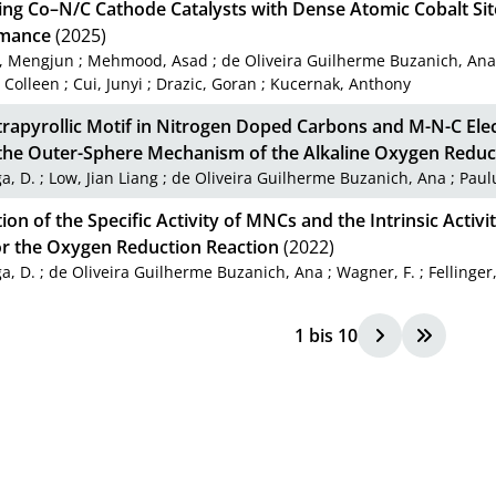
ing Co–N/C Cathode Catalysts with Dense Atomic Cobalt Si
rmance
(2025)
, Mengjun
;
Mehmood, Asad
;
de Oliveira Guilherme Buzanich, An
 Colleen
;
Cui, Junyi
;
Drazic, Goran
;
Kucernak, Anthony
rapyrollic Motif in Nitrogen Doped Carbons and M-N-C Elec
n the Outer-Sphere Mechanism of the Alkaline Oxygen Reduc
a, D.
;
Low, Jian Liang
;
de Oliveira Guilherme Buzanich, Ana
;
Paul
ion of the Specific Activity of MNCs and the Intrinsic Activi
for the Oxygen Reduction Reaction
(2022)
a, D.
;
de Oliveira Guilherme Buzanich, Ana
;
Wagner, F.
;
Fellinger
1
bis
10