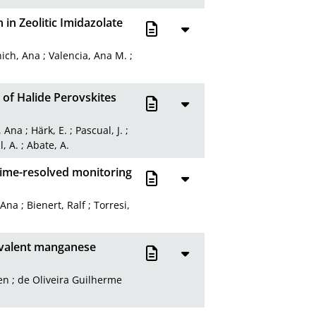
 in Zeolitic Imidazolate
nich, Ana
;
Valencia, Ana M.
;
n of Halide Perovskites
, Ana
;
Härk, E.
;
Pascual, J.
;
l, A.
;
Abate, A.
time-resolved monitoring
 Ana
;
Bienert, Ralf
;
Torresi,
ivalent manganese
en
;
de Oliveira Guilherme