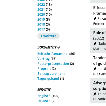
2022
(18)
Effects
2021
(10)
Frame
2020
(10)
Edzar
2019
(8)
Emmerli
2018
(3)
2017
(5)
Role of
+ weitere
(2022)
Flatk
DOKUMENTTYP
Mathies,
Zeitschriftenartikel
(86)
Tandem
Vortrag
(16)
of gol
Posterpräsentation
(2)
Preprint
(2)
de Ol
Beitrag zu einem
R.
;
Cama
Tagungsband
(1)
Adsorp
sorpti
SPRACHE
Thiod
Englisch
(105)
Buzanic
Deutsch
(2)