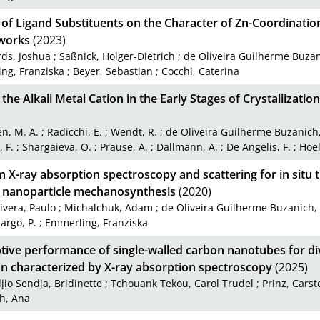
 of Ligand Substituents on the Character of Zn-Coordination
works
(2023)
ds, Joshua
;
Saßnick, Holger-Dietrich
;
de Oliveira Guilherme Buza
ng, Franziska
;
Beyer, Sebastian
;
Cocchi, Caterina
 the Alkali Metal Cation in the Early Stages of Crystallizatio
en, M. A.
;
Radicchi, E.
;
Wendt, R.
;
de Oliveira Guilherme Buzanich
 F.
;
Shargaieva, O.
;
Prause, A.
;
Dallmann, A.
;
De Angelis, F.
;
Hoel
 X-ray absorption spectroscopy and scattering for in situ 
d nanoparticle mechanosynthesis
(2020)
ivera, Paulo
;
Michalchuk, Adam
;
de Oliveira Guilherme Buzanich,
rgo, P.
;
Emmerling, Franziska
tive performance of single-walled carbon nanotubes for d
on characterized by X-ray absorption spectroscopy
(2025)
jio Sendja, Bridinette
;
Tchouank Tekou, Carol Trudel
;
Prinz, Carst
h, Ana