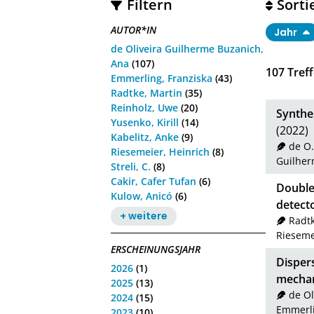
Filtern
Sorti
AUTOR*IN
Jahr
de Oliveira Guilherme Buzanich,
Ana
(107)
107
Treff
Emmerling, Franziska
(43)
Radtke, Martin
(35)
Reinholz, Uwe
(20)
Synthes
Yusenko, Kirill
(14)
(2022)
Kabelitz, Anke
(9)
de O.
Riesemeier, Heinrich
(8)
Guilher
Streli, C.
(8)
Cakir, Cafer Tufan
(6)
Double
Kulow, Anicó
(6)
detecto
+ weitere
Radtk
Rieseme
ERSCHEINUNGSJAHR
Dispers
2026
(1)
mechan
2025
(13)
de Ol
2024
(15)
Emmerli
2023
(10)