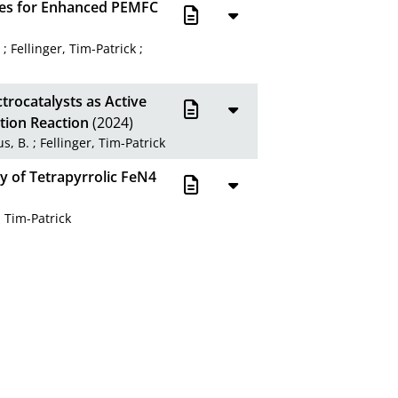
tes for Enhanced PEMFC
a
;
Fellinger, Tim-Patrick
;
trocatalysts as Active
tion Reaction
(2024)
us, B.
;
Fellinger, Tim-Patrick
ty of Tetrapyrrolic FeN4
, Tim-Patrick