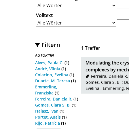
Volltext
Filtern
1
Treffer
AUTOR*IN
Modulating the cryst
Alves, Paula C.
(1)
André, Vânia
(1)
complexes by mech
Colacino, Evelina
(1)
Ferreira, Daniela R.
Duarte, M. Teresa
(1)
Gomes, Clara S. B.
;
Du
Emmerling,
Evelina
;
Emmerling, F
Franziska
(1)
Ferreira, Daniela R.
(1)
Gomes, Clara S. B.
(1)
Halasz, Ivan
(1)
Portet, Anaïs
(1)
Rijo, Patrícia
(1)