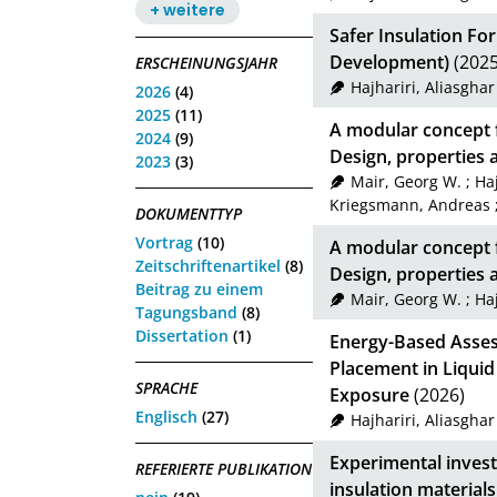
+ weitere
Safer Insulation Fo
Development)
(2025
ERSCHEINUNGSJAHR
Hajhariri, Aliasghar
2026
(4)
2025
(11)
A modular concept fo
2024
(9)
Design, properties 
2023
(3)
Mair, Georg W.
;
Haj
Kriegsmann, Andreas
DOKUMENTTYP
Vortrag
(10)
A modular concept fo
Zeitschriftenartikel
(8)
Design, properties 
Beitrag zu einem
Mair, Georg W.
;
Haj
Tagungsband
(8)
Dissertation
(1)
Energy-Based Asses
Placement in Liqui
SPRACHE
Exposure
(2026)
Englisch
(27)
Hajhariri, Aliasghar
Experimental invest
REFERIERTE PUBLIKATION
insulation materials