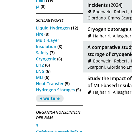
nein
(19)
incidents
(2024)
ja
(8)
Eberwein, Robert
;
Giordano, Emrys Scar
SCHLAGWORTE
Liquid Hydrogen
(12)
Cryogenic storage 
Fire
(8)
Hajhariri, Aliasghar
Multi-Layer
Insulation
(8)
A comparative study
Safety
(7)
storage of cryogenic 
Cryogenic
(6)
Eberwein, Robert
;
LH2
(6)
Scarponi, Giordano E
LNG
(6)
MLI
(6)
Study the Impact o
Heat Transfer
(5)
of MLI-based Insulat
Hydrogen Storages
(5)
Hajhariri, Aliasghar
+ weitere
ORGANISATIONSEINHEIT
DER BAM
3
Gefahrgutumschließun