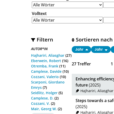
Volltext
Filtern
Sortieren nach
AUTOR*IN
Jahr
Jahr
Hajhariri, Aliasghar
(27)
Eberwein, Robert
(16)
27
Treffer
1
Otremba, Frank
(11)
Camplese, Davide
(10)
Cozzani, Valerio
(10)
Enhancing efficienc
Scarponi, Giordano
future
(2025)
Emrys
(7)
Hajhariri, Aliasghar
Seidlitz, Holger
(5)
Camplese, D.
(2)
Steps towards a saf
Cozzani, V.
(2)
(2025)
Mair, Georg W.
(2)
Hajhariri, Aliasghar