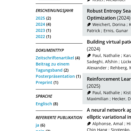
ERSCHEINUNGSJAHR
Robust Entropy Sear
Optimization
(2024)
2025
(2)
2024
(4)
Weichert, Dorina
;
K
2023
(1)
Patrick
;
Ernis, Gunar
2022
(1)
Building virtual pat
(2024)
DOKUMENTTYP
Paul, Nathalie
;
Kar
Zeitschriftenartikel
(4)
Sadeghi, Afshin
;
Lück
Beitrag zu einem
Alexander
;
Rehberg, 
Tagungsband
(2)
Posterpräsentation
(1)
Reinforcement Lear
Preprint
(1)
(2025)
Paul, Nathalie
;
Kis
SPRACHE
Maximilian
;
Hecker, D
Englisch
(8)
A neural network ap
elliptic variational i
REFERIERTE PUBLIKATION
Alphonse, Amal
;
Hi
ja
(6)
Chin Hang
;
Sirotenko