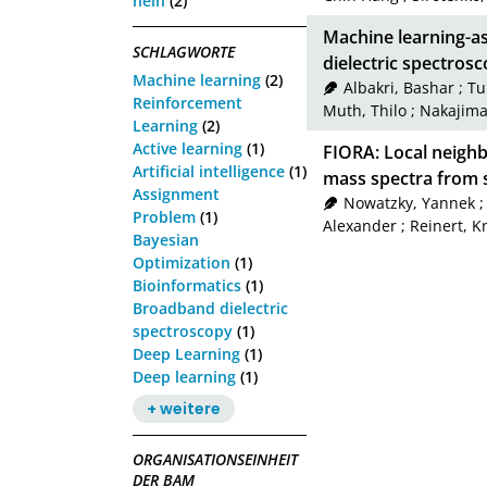
nein
(2)
Machine learning-ass
SCHLAGWORTE
dielectric spectros
Machine learning
(2)
Albakri, Bashar
;
Tu
Reinforcement
Muth, Thilo
;
Nakajima
Learning
(2)
Active learning
(1)
FIORA: Local neigh
Artificial intelligence
(1)
mass spectra from 
Assignment
Nowatzky, Yannek
Problem
(1)
Alexander
;
Reinert, K
Bayesian
Optimization
(1)
Bioinformatics
(1)
Broadband dielectric
spectroscopy
(1)
Deep Learning
(1)
Deep learning
(1)
+ weitere
ORGANISATIONSEINHEIT
DER BAM