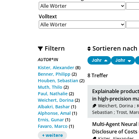
Volltext
Filtern
Sortieren nach
AUTOR*IN
Jahr
Jahr
Kister, Alexander
(8)
Benner, Philipp
(2)
8
Treffer
Houben, Sebastian
(2)
Muth, Thilo
(2)
Explainable product
Paul, Nathalie
(2)
in high-precision m
Weichert, Dorina
(2)
Weichert, Dorina
;
K
Albakri, Bashar
(1)
Sebastian
;
Trost, Mar
Alphonse, Amal
(1)
Ernis, Gunar
(1)
Multi-Agent Neural 
Favaro, Marco
(1)
Disclosure of Costs
+ weitere
Kister, Alexander