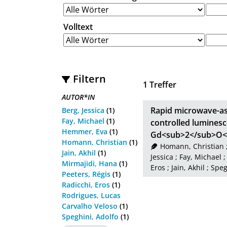
Volltext
Filtern
1
Treffer
AUTOR*IN
Rapid microwave-as
Berg, Jessica
(1)
Fay, Michael
(1)
controlled lumines
Hemmer, Eva
(1)
Gd<sub>2</sub>O<s
Homann, Christian
(1)
Homann, Christian
Jain, Akhil
(1)
Jessica
;
Fay, Michael
Mirmajidi, Hana
(1)
Eros
;
Jain, Akhil
;
Speg
Peeters, Régis
(1)
Radicchi, Eros
(1)
Rodrigues, Lucas
Carvalho Veloso
(1)
Speghini, Adolfo
(1)