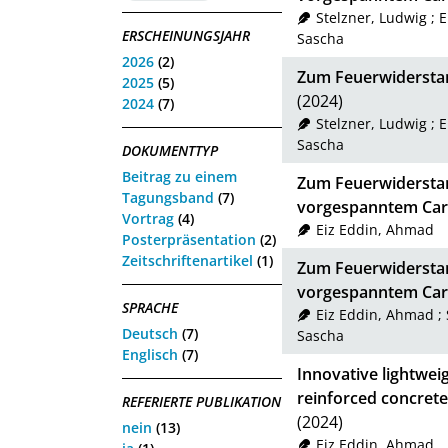
Stelzner, Ludwig
;
E
ERSCHEINUNGSJAHR
Sascha
2026
(2)
Zum Feuerwidersta
2025
(5)
(2024)
2024
(7)
Stelzner, Ludwig
;
E
Sascha
DOKUMENTTYP
Beitrag zu einem
Zum Feuerwiderstan
Tagungsband
(7)
vorgespanntem Ca
Vortrag
(4)
Eiz Eddin, Ahmad
Posterpräsentation
(2)
Zeitschriftenartikel
(1)
Zum Feuerwiderstan
vorgespanntem Ca
SPRACHE
Eiz Eddin, Ahmad
;
Deutsch
(7)
Sascha
Englisch
(7)
Innovative lightwei
reinforced concrete
REFERIERTE PUBLIKATION
(2024)
nein
(13)
Eiz Eddin, Ahmad