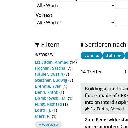
Volltext
Filtern
Sortieren nach
AUTOR*IN
Jahr
Jahr
Eiz Eddin, Ahmad
(14)
Hothan, Sascha
(7)
14
Treffer
1
Häßler, Dustin
(7)
Stelzner, Ludwig
(7)
Brehme, Sven
(1)
Building acoustic an
Dehn, Frank
(1)
floors made of CFRP
Dombrowski, M.
(1)
into an interdiscipl
Fürst, Richard
(1)
Eiz Eddin, Ahmad
Loutfi, J.
(1)
Merz, P.
(1)
Zum Feuerwiderstan
+ weitere
vorgespanntem Ca