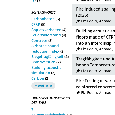
ja
(1)
Fire induced spalli
SCHLAGWORTE
(2025)
Carbonbeton
(6)
Eiz Eddin, Ahmad
CFRP
(5)
Abplatzverhalten
(4)
Building acoustic an
Feuerwiderstand
(4)
floors made of CFRP
Concrete
(3)
into an interdiscipl
Airborne sound
Eiz Eddin, Ahmad
;
reduction index
(2)
Biegetragfähigkeit
(2)
Tragfähigkeit und 
Brandversuch
(2)
hohen Temperatur
Building acoustic
Eiz Eddin, Ahmad
simulation
(2)
Carbon
(2)
Fire Testing of var
+ weitere
reinforced concrete
Eiz Eddin, Ahmad
ORGANISATIONSEINHEIT
DER BAM
7
Bauwerkssicherheit
(14