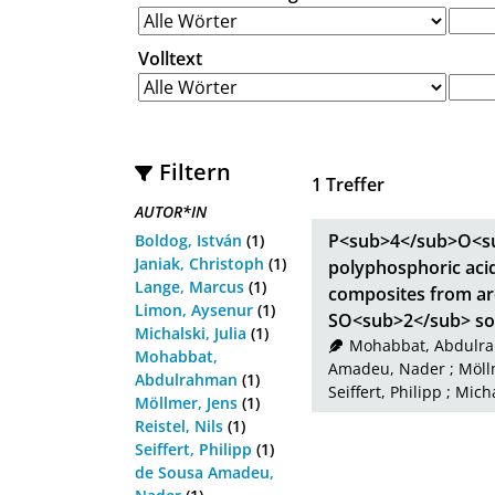
Volltext
Filtern
1
Treffer
AUTOR*IN
P<sub>4</sub>O<su
Boldog, István
(1)
Janiak, Christoph
(1)
polyphosphoric aci
Lange, Marcus
(1)
composites from ar
Limon, Aysenur
(1)
SO<sub>2</sub> so
Michalski, Julia
(1)
Mohabbat, Abdulr
Mohabbat,
Amadeu, Nader
;
Möll
Abdulrahman
(1)
Seiffert, Philipp
;
Micha
Möllmer, Jens
(1)
Reistel, Nils
(1)
Seiffert, Philipp
(1)
de Sousa Amadeu,