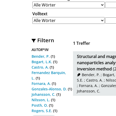
Volltext
Filtern
1
Treffer
AUTOR*IN
Structural and magn
Bender, P.
(1)
Bogart, L.K.
(1)
nanoparticles analy
Castro, A.
(1)
inversion method
(
Fernandez Barquin,
Bender, P.
;
Bogart, 
L.
(1)
S.E.
;
Castro, A.
;
Nilsso
Fornara, A.
(1)
;
Fornara, A.
;
Gonzales
Gonzales-Alonso, D.
(1)
Johansson, C.
Johansson, C.
(1)
Nilsson, L.
(1)
Posth, O.
(1)
Rogers, S.E.
(1)