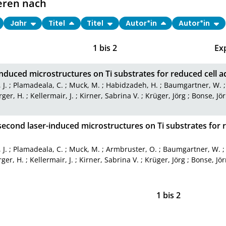
eren nach
Jahr
Titel
Titel
Autor*in
Autor*in
1
bis
2
Ex
nduced microstructures on Ti substrates for reduced cell 
 J.
;
Plamadeala, C.
;
Muck, M.
;
Habidzadeh, H.
;
Baumgartner, W.
ger, H.
;
Kellermair, J.
;
Kirner, Sabrina V.
;
Krüger, Jörg
;
Bonse, Jö
econd laser-induced microstructures on Ti substrates for 
 J.
;
Plamadeala, C.
;
Muck, M.
;
Armbruster, O.
;
Baumgartner, W.
ger, H.
;
Kellermair, J.
;
Kirner, Sabrina V.
;
Krüger, Jörg
;
Bonse, Jör
1
bis
2