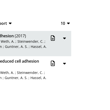
port
10
CSV
10
adhesion
(2017)
RIS
20
;
Weth, A.
;
Steinwender, C.
;
rn
;
Guntner, A. S.
;
Hassel, A.
XML
50
100
reduced cell adhesion
;
Weth, A.
;
Steinwender, C.
;
n
;
Guntner, A. S.
;
Hassel, A.