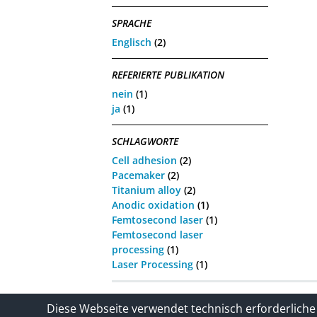
SPRACHE
Englisch
(2)
REFERIERTE PUBLIKATION
nein
(1)
ja
(1)
SCHLAGWORTE
Cell adhesion
(2)
Pacemaker
(2)
Titanium alloy
(2)
Anodic oxidation
(1)
Femtosecond laser
(1)
Femtosecond laser
processing
(1)
Laser Processing
(1)
Kontakt
Impressum / Datenschutze
Diese Webseite verwendet technisch erforderliche