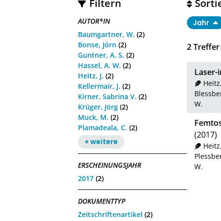
Filtern
Sorti
AUTOR*IN
Jahr
Baumgartner, W.
(2)
Bonse, Jörn
(2)
2
Treffer
Guntner, A. S.
(2)
Hassel, A. W.
(2)
Laser-i
Heitz, J.
(2)
Heitz,
Kellermair, J.
(2)
Blessber
Kirner, Sabrina V.
(2)
W.
Krüger, Jörg
(2)
Muck, M.
(2)
Femtos
Plamadeala, C.
(2)
(2017)
+ weitere
Heitz,
Plessber
ERSCHEINUNGSJAHR
W.
2017
(2)
DOKUMENTTYP
Zeitschriftenartikel
(2)