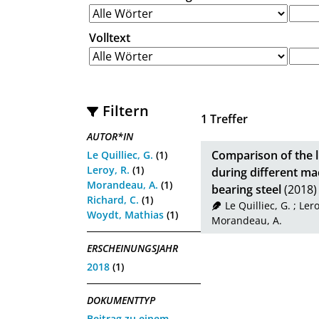
Volltext
Filtern
1
Treffer
AUTOR*IN
Comparison of the l
Le Quilliec, G.
(1)
Leroy, R.
(1)
during different ma
Morandeau, A.
(1)
bearing steel
(2018)
Richard, C.
(1)
Le Quilliec, G.
;
Lero
Woydt, Mathias
(1)
Morandeau, A.
ERSCHEINUNGSJAHR
2018
(1)
DOKUMENTTYP
Beitrag zu einem