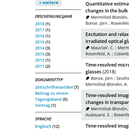
+ weitere
Quantitative estimat
changes in the bulk
ERSCHEINUNGSJAHR
Mermillod-Blondin,
Bonse, Jörn
;
Rosenfeld
2018
(1)
2017
(1)
Excitation and relax
2016
(1)
irradiated optical g
2015
(1)
Mauclair, C.
;
Mermi
2014
(3)
Rosenfeld, A.
;
Colombie
2013
(3)
2012
(1)
Time-resolved micro
2011
(2)
glasses
(2018)
Bonse, Jörn
;
Seuthe
DOKUMENTTYP
Mermillod-Blondin, A.
Zeitschriftenartikel
(7)
Beitrag zu einem
Time-resolved imagi
Tagungsband
(5)
changes in transpa
Vortrag
(1)
Mermillod-Blondin,
Audouard, E.
;
Rosenfe
SPRACHE
Time-resolved imagi
Englisch
(12)