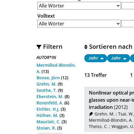
Volltext
Filtern
Sortieren nach
AUTOR*IN
Jahr
Jahr
Mermillod-Blondin,
A.
(13)
13
Treffer
1
Bonse, Jörn
(12)
Grehn, M.
(9)
Seuthe, T.
(9)
Nonlinear optical pr
Eberstein, M.
(8)
glasses upon near-i
Rosenfeld, A.
(6)
irradiation
(2012)
Eichler, H.J.
(3)
Grehn, M.
;
Tsai, W.
Höfner, M.
(3)
Mermillod-Blondin, A.
Mauclair, C.
(3)
Theiss, C.
;
Woggon, U
Stoian, R.
(3)