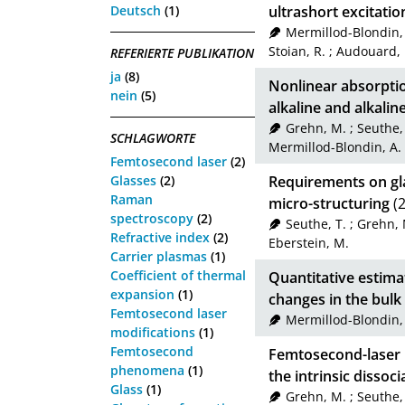
Deutsch
(1)
ultrashort excitati
Mermillod-Blondin,
Stoian, R.
;
Audouard, 
REFERIERTE PUBLIKATION
ja
(8)
Nonlinear absorptio
nein
(5)
alkaline and alkaline
Grehn, M.
;
Seuthe,
SCHLAGWORTE
Mermillod-Blondin, A.
Femtosecond laser
(2)
Glasses
(2)
Requirements on gl
Raman
micro-structuring
(2
spectroscopy
(2)
Seuthe, T.
;
Grehn, 
Refractive index
(2)
Eberstein, M.
Carrier plasmas
(1)
Coefficient of thermal
Quantitative estima
expansion
(1)
changes in the bulk
Femtosecond laser
Mermillod-Blondin,
modifications
(1)
Femtosecond
Femtosecond-laser i
phenomena
(1)
the intrinsic dissoc
Glass
(1)
Grehn, M.
;
Seuthe,