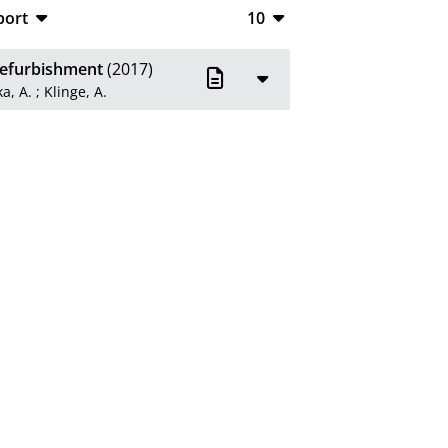
port
10
CSV
10
refurbishment
(2017)
RIS
20
a, A.
;
Klinge, A.
XML
50
100