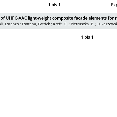
1
bis
1
Ex
 of UHPC-AAC light-weight composite facade elements for 
li, Lorenzo
;
Fontana, Patrick
;
Kreft, O.
;
Pietruszka, B.
;
Lukaszewsk
1
bis
1