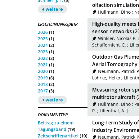
Schiller, J.H.
(5)
olfaction simulatio
+ weitere
Hüllmann, Dino
;
Ne
High-quality meets 
ERSCHEINUNGSJAHR
sensor networks
(2
2026
(1)
Winkler, Nicolas P.
2025
(1)
Schaffernicht, E.
;
Lilie
2024
(2)
2023
(1)
Outdoor Gas Plume 
2022
(2)
Aerial Tomography
2021
(1)
2020
(1)
Neumann, Patrick P
2019
(6)
Lohrke, Heiko
;
Lilienth
2018
(2)
Measuring rotor spe
2017
(3)
multirotor aircraft
(
+ weitere
Hüllmann, Dino
;
Pa
P.
;
Lilienthal, A. J.
DOKUMENTTYP
Long-Term Study of
Beitrag zu einem
Tagungsband
(19)
Industry Environment
Zeitschriftenartikel
(10)
Neumann, Patrick P