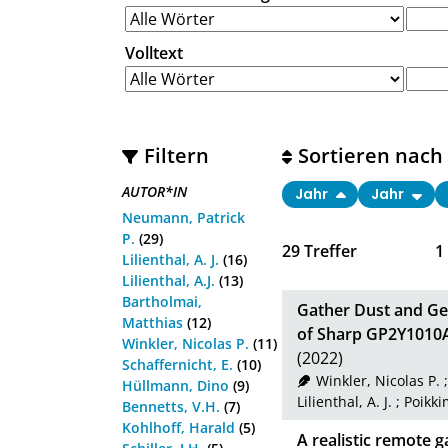
Volltext
Filtern
Sortieren nach
AUTOR*IN
Jahr
Jahr
Neumann, Patrick
P.
(29)
29
Treffer
1
Lilienthal, A. J.
(16)
Lilienthal, A.J.
(13)
Bartholmai,
Gather Dust and Ge
Matthias
(12)
of Sharp GP2Y1010A
Winkler, Nicolas P.
(11)
(2022)
Schaffernicht, E.
(10)
Winkler, Nicolas P.
Hüllmann, Dino
(9)
Lilienthal, A. J.
;
Poikki
Bennetts, V.H.
(7)
Kohlhoff, Harald
(5)
A realistic remote 