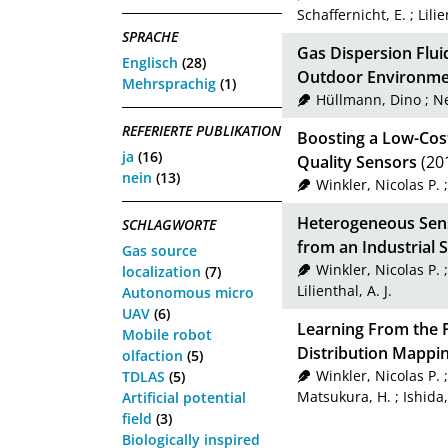
Schaffernicht, E.
;
Lilie
SPRACHE
Gas Dispersion Flui
Englisch
(28)
Outdoor Environme
Mehrsprachig
(1)
Hüllmann, Dino
;
Ne
REFERIERTE PUBLIKATION
Boosting a Low-Cos
ja
(16)
Quality Sensors
(20
nein
(13)
Winkler, Nicolas P.
Heterogeneous Sens
SCHLAGWORTE
from an Industrial 
Gas source
Winkler, Nicolas P.
localization
(7)
Lilienthal, A. J.
Autonomous micro
UAV
(6)
Learning From the P
Mobile robot
Distribution Mappi
olfaction
(5)
Winkler, Nicolas P.
TDLAS
(5)
Matsukura, H.
;
Ishida,
Artificial potential
field
(3)
Biologically inspired